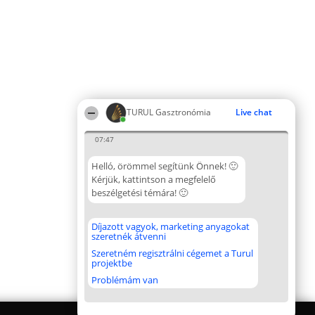
TURUL Gasztronómia
Live chat
07:47
Helló, örömmel segítünk Önnek! 🙂
Kérjük, kattintson a megfelelő
beszélgetési témára! 🙂
Díjazott vagyok, marketing anyagokat
szeretnék átvenni
Szeretném regisztrálni cégemet a Turul
projektbe
Problémám van