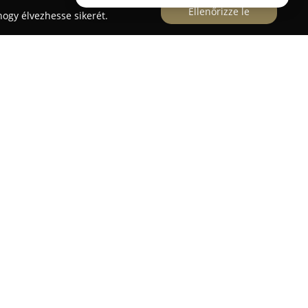
Ellenőrizze le
ogy élvezhesse sikerét.
chenyi István tér 7-8. alatt elhelyezkedő elegáns
nyezetben kínál gasztronómiai élményeket a
A
BoB
magas színvonalú koktélokat és kifinomult
essé teszik a hely adottságait.
aráti találkozók, üzleti vacsorák, illetve esti
a kellemes atmoszféra és a kiváló szolgáltatás
edő belvárosi elhelyezkedése és egyedi hangulata
ltó része lett a budapesti gasztronómiai
k egy gondosan kialakított itallapból
e, egyedi és üdítő koktélokat tartalmaznak. Az