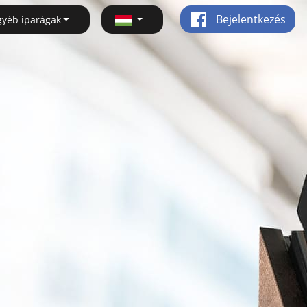
Bejelentkezés
gyéb iparágak