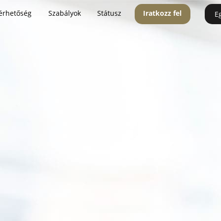
érhetőség
Szabályok
Státusz
Iratkozz fel
E