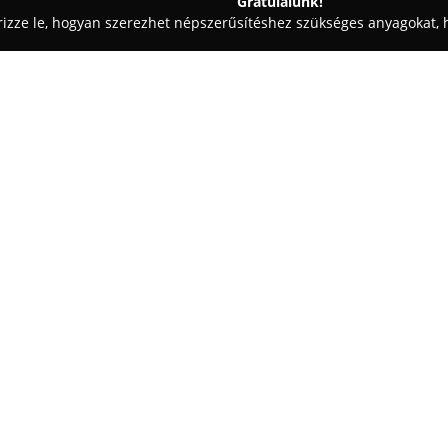
Gratulálunk!
rizze le, hogyan szerezhet népszerűsítéshez szükséges anyagokat, h
 - Budapest
BoB
Egy cég:
A Budapest központjában, a Szé
vendéglátóegység stílusos kör
Lánchíd közvetlen közelében. 
ételeket kínál, amelyek különleg
Mutass többet >>
Ez a helyszín ideális választás b
kikapcsolódás alkalmából, ahol 
együttese érvényesül. Kiemelk
révén az étterem figyelemre mé
palettának. Az itt vendégeskedő
válogathatnak, amelyek különfél