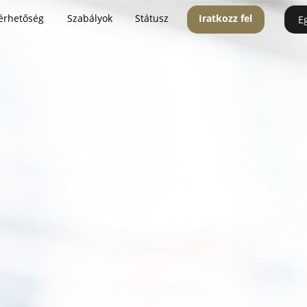
érhetőség
Szabályok
Státusz
Iratkozz fel
E