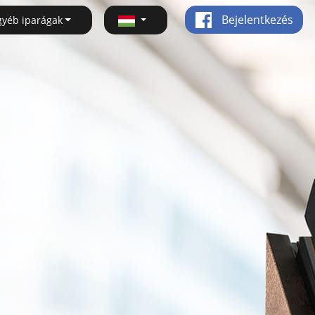
Bejelentkezés
gyéb iparágak