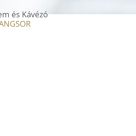
em és Kávézó
RANGSOR