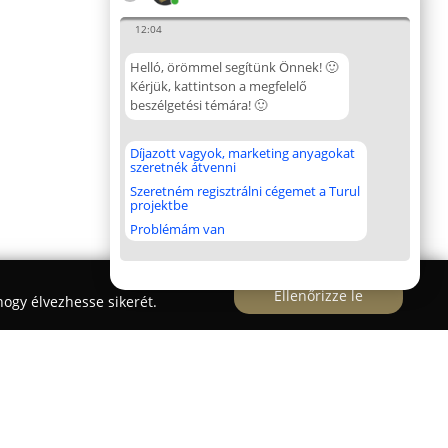
12:04
Helló, örömmel segítünk Önnek! 🙂
Kérjük, kattintson a megfelelő
beszélgetési témára! 🙂
Díjazott vagyok, marketing anyagokat
szeretnék átvenni
Szeretném regisztrálni cégemet a Turul
projektbe
Problémám van
Ellenőrizze le
ogy élvezhesse sikerét.