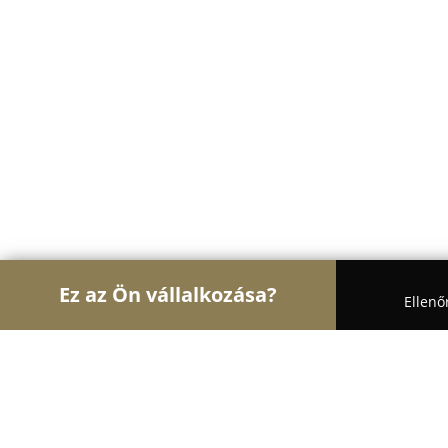
Ez az Ön vállalkozása?
Ellenő
Turul Gasztronómia
Étteremek, Pékségek, Bárok