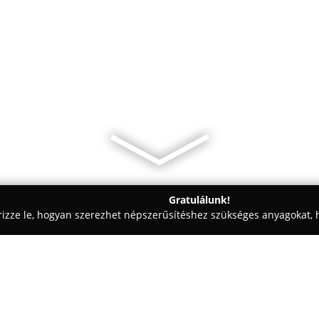
Gratulálunk!
rizze le, hogyan szerezhet népszerűsítéshez szükséges anyagokat, h
 - Budapest
ARMADA Étterem és Kávézó