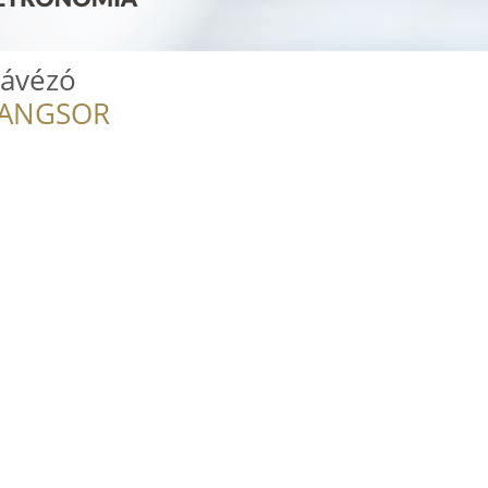
ávézó
RANGSOR