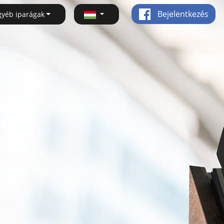
Bejelentkezés
gyéb iparágak