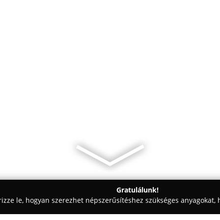
Gratulálunk!
rizze le, hogyan szerezhet népszerűsítéshez szükséges anyagokat, h