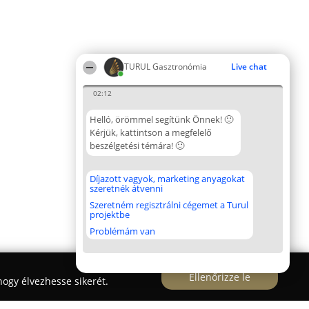
TURUL Gasztronómia
Live chat
02:12
Helló, örömmel segítünk Önnek! 🙂
Kérjük, kattintson a megfelelő
beszélgetési témára! 🙂
Díjazott vagyok, marketing anyagokat
szeretnék átvenni
Szeretném regisztrálni cégemet a Turul
projektbe
Problémám van
Ellenőrizze le
ogy élvezhesse sikerét.