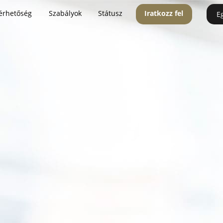
érhetőség
Szabályok
Státusz
Iratkozz fel
E