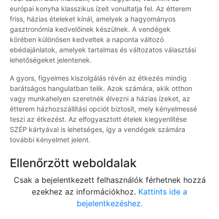
európai konyha klasszikus ízeit vonultatja fel. Az étterem
friss, házias ételeket kínál, amelyek a hagyományos
gasztronómia kedvelőinek készülnek. A vendégek
körében különösen kedveltek a naponta változó
ebédajánlatok, amelyek tartalmas és változatos választási
lehetőségeket jelentenek.
A gyors, figyelmes kiszolgálás révén az étkezés mindig
barátságos hangulatban telik. Azok számára, akik otthon
vagy munkahelyen szeretnék élvezni a házias ízeket, az
étterem házhozszállítási opciót biztosít, mely kényelmessé
teszi az étkezést. Az elfogyasztott ételek kiegyenlítése
SZÉP kártyával is lehetséges, így a vendégek számára
további kényelmet jelent.
Ellenőrzött weboldalak
Csak a bejelentkezett felhasználók férhetnek hozzá
ezekhez az információkhoz.
Kattints ide a
bejelentkezéshez.