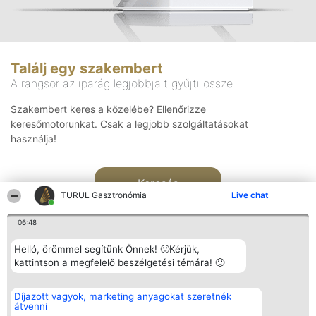
Találj egy szakembert
A rangsor az iparág legjobbjait gyűjti össze
Szakembert keres a közelébe? Ellenőrizze
keresőmotorunkat. Csak a legjobb szolgáltatásokat
használja!
Keresés
TURUL Gasztronómia
Live chat
06:48
Helló, örömmel segítünk Önnek! 🙂Kérjük,
kattintson a megfelelő beszélgetési témára! 🙂
Rangsorszervező
Népszavazás
Elérhetőség
Díjazott vagyok, marketing anyagokat szeretnék
SC Beautiful Company S.R.L.
Nyertesek
Elérhetőség
átvenni
Bulevardul Aleea Timișul De
Az összes