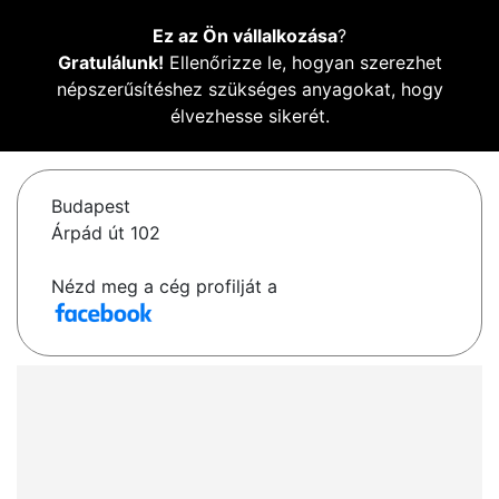
Ez az Ön vállalkozása
?
Gratulálunk!
Ellenőrizze le, hogyan szerezhet
népszerűsítéshez szükséges anyagokat, hogy
élvezhesse sikerét.
Budapest
Árpád út 102
Nézd meg a cég profilját a