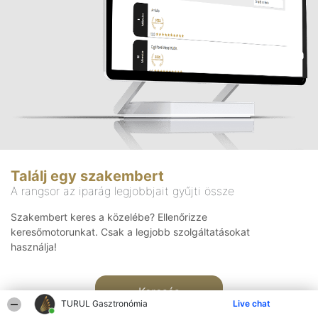
Találj egy szakembert
A rangsor az iparág legjobbjait gyűjti össze
Szakembert keres a közelébe? Ellenőrizze
keresőmotorunkat. Csak a legjobb szolgáltatásokat
használja!
Keresés
TURUL Gasztronómia
Live chat