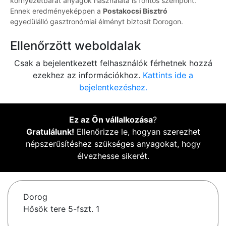
környezetbarát anyagok használata is fontos szempont.
Ennek eredményeképpen a
Postakocsi Bisztró
egyedülálló gasztronómiai élményt biztosít Dorogon.
Ellenőrzött weboldalak
Csak a bejelentkezett felhasználók férhetnek hozzá
ezekhez az információkhoz.
Kattints ide a
bejelentkezéshez.
Ez az Ön vállalkozása
?
Gratulálunk!
Ellenőrizze le, hogyan szerezhet
népszerűsítéshez szükséges anyagokat, hogy
élvezhesse sikerét.
Dorog
Hősök tere 5-fszt. 1