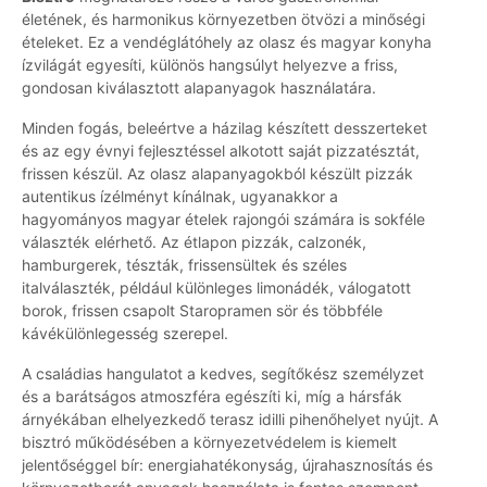
életének, és harmonikus környezetben ötvözi a minőségi
ételeket. Ez a vendéglátóhely az olasz és magyar konyha
ízvilágát egyesíti, különös hangsúlyt helyezve a friss,
gondosan kiválasztott alapanyagok használatára.
Minden fogás, beleértve a házilag készített desszerteket
és az egy évnyi fejlesztéssel alkotott saját pizzatésztát,
frissen készül. Az olasz alapanyagokból készült pizzák
autentikus ízélményt kínálnak, ugyanakkor a
hagyományos magyar ételek rajongói számára is sokféle
választék elérhető. Az étlapon pizzák, calzonék,
hamburgerek, tészták, frissensültek és széles
italválaszték, például különleges limonádék, válogatott
borok, frissen csapolt Staropramen sör és többféle
kávékülönlegesség szerepel.
A családias hangulatot a kedves, segítőkész személyzet
és a barátságos atmoszféra egészíti ki, míg a hársfák
árnyékában elhelyezkedő terasz idilli pihenőhelyet nyújt. A
bisztró működésében a környezetvédelem is kiemelt
jelentőséggel bír: energiahatékonyság, újrahasznosítás és