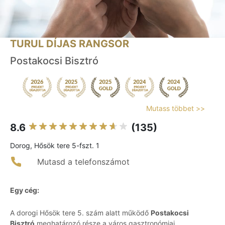
TURUL DÍJAS RANGSOR
Postakocsi Bisztró
Mutass többet >>
8.6
(135)
Dorog, Hősök tere 5-fszt. 1
Mutasd a telefonszámot
Egy cég:
A dorogi Hősök tere 5. szám alatt működő
Postakocsi
Bisztró
meghatározó része a város gasztronómiai