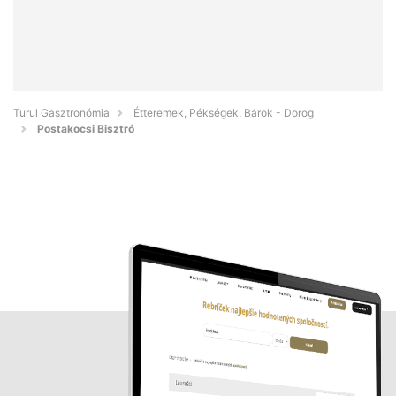
Turul Gasztronómia
Étteremek, Pékségek, Bárok - Dorog
Postakocsi Bisztró