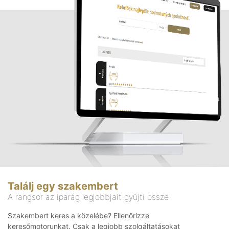
Találj egy szakembert
A rangsor az iparág legjobbjait gyűjti össze
Szakembert keres a közelébe? Ellenőrizze
keresőmotorunkat. Csak a legjobb szolgáltatásokat