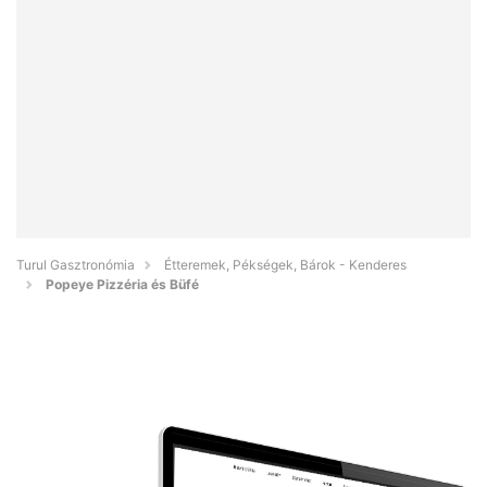
Turul Gasztronómia
Étteremek, Pékségek, Bárok - Kenderes
Popeye Pizzéria és Büfé