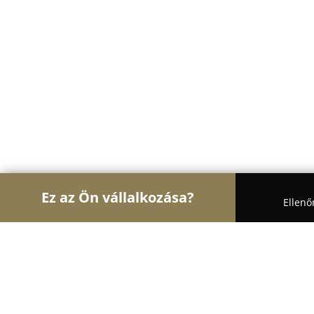
Ez az Ön vállalkozása?
Ellenő
Turul Gasztronómia
Étteremek, Pékségek, Bárok
PLĒZ Kolosy