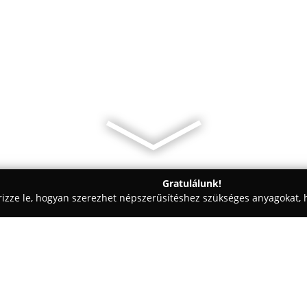
Gratulálunk!
rizze le, hogyan szerezhet népszerűsítéshez szükséges anyagokat, h
 - Budapest
PLĒZ Kolosy