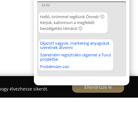
22:52
Helló, örömmel segítünk Önnek! 🙂
Kérjük, kattintson a megfelelő
beszélgetési témára! 🙂
Díjazott vagyok, marketing anyagokat
szeretnék átvenni
Szeretném regisztrálni cégemet a Turul
projektbe
Problémám van
Ellenőrizze le
ogy élvezhesse sikerét.