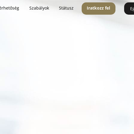
érhetőség
Szabályok
Státusz
Iratkozz fel
E