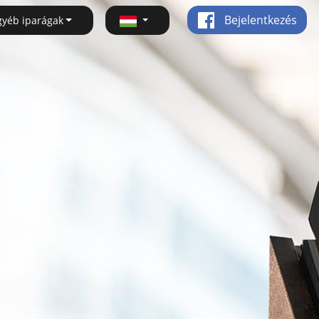
Bejelentkezés
gyéb iparágak