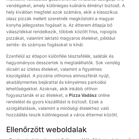
vendégeket, amely különleges kulináris élményt biztosít. A
hely kiválóan megfelel azok számára, akik a klasszikus
olasz pizzák mellett szeretnék megkóstolni a magyar
konyha jellegzetes fogásait is. Az étterem étlapja bő
választékkal rendelkezik, többek között friss, ropogós
pizzákat, valamint laktató magyaros ételeket, például
sertés- és szárnyas fogásokat is kínál.
Ezenfelül az étlapon különféle tésztafélék, saláták és
hagyományos desszertek is megtalálhatók. Sok vendég
dicséri az ízletes ételeket, valamint a figyelmes
kiszolgálást. A pizzéria otthonos atmoszférát nyújt,
akadálymentes bejárattal és kényelmes parkolási
lehetőségekkel. Azoknak, akik inkább otthon
fogyasztanák el az ételeket, a
Pizza Vadász
online
rendelést és gyors kiszállítást is biztosít. Ezek a
szolgáltatások, valamint a minőségi ételekhez való
hozzáállás teszik különlegessé a város éttermei között.
Ellenőrzött weboldalak