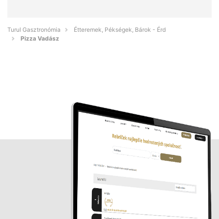
Turul Gasztronómia
Étteremek, Pékségek, Bárok - Érd
Pizza Vadász