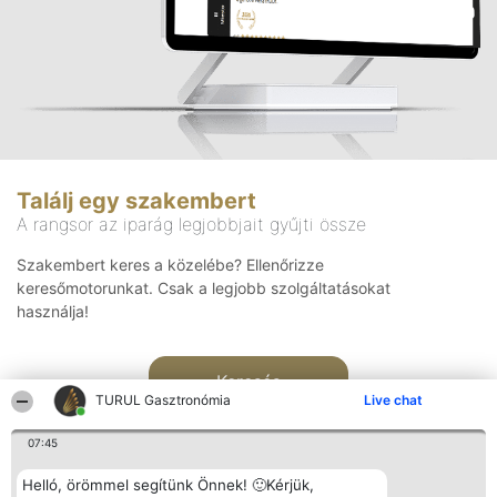
Találj egy szakembert
A rangsor az iparág legjobbjait gyűjti össze
Szakembert keres a közelébe? Ellenőrizze
keresőmotorunkat. Csak a legjobb szolgáltatásokat
használja!
Keresés
TURUL Gasztronómia
Live chat
07:45
Helló, örömmel segítünk Önnek! 🙂Kérjük,