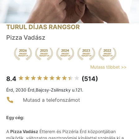
TURUL DÍJAS RANGSOR
Pizza Vadász
Mutass többet >>
8.4
(514)
Érd, 2030 Érd,Bajcsy-Zsilinszky u.121.
Mutasd a telefonszámot
Egy cég:
A
Pizza Vadász
Étterem és Pizzéria Érd központjában
működik, változatos gasztronómiai kínálattal szolgálja ki a