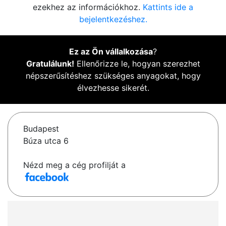
ezekhez az információkhoz.
Kattints ide a
bejelentkezéshez.
Ez az Ön vállalkozása
?
Gratulálunk!
Ellenőrizze le, hogyan szerezhet
népszerűsítéshez szükséges anyagokat, hogy
élvezhesse sikerét.
Budapest
Búza utca 6
Nézd meg a cég profilját a