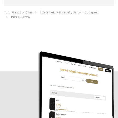
Turul Gasztronómia
Étteremek, Pékségek, Bárok - Budapest
PizzaPiazza