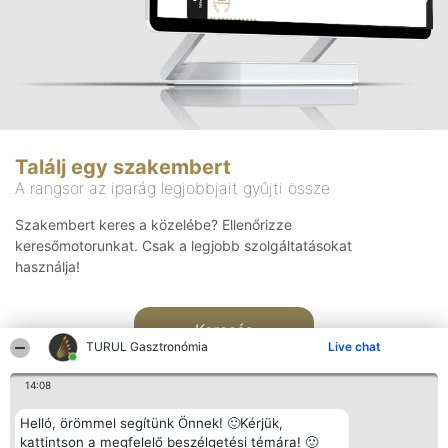
Találj egy szakembert
A rangsor az iparág legjobbjait gyűjti össze
Szakembert keres a közelébe? Ellenőrizze
keresőmotorunkat. Csak a legjobb szolgáltatásokat
használja!
Keresés
TURUL Gasztronómia
Live chat
14:08
Helló, örömmel segítünk Önnek! 🙂Kérjük,
kattintson a megfelelő beszélgetési témára! 🙂