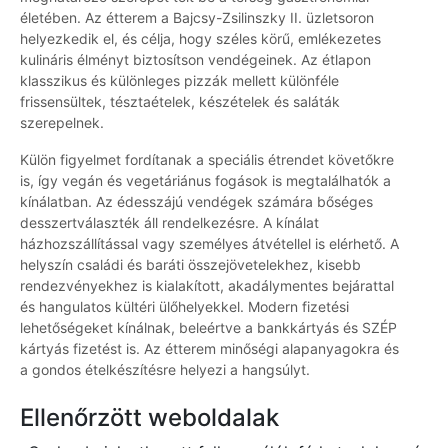
életében. Az étterem a Bajcsy-Zsilinszky II. üzletsoron
helyezkedik el, és célja, hogy széles körű, emlékezetes
kulináris élményt biztosítson vendégeinek. Az étlapon
klasszikus és különleges pizzák mellett különféle
frissensültek, tésztaételek, készételek és saláták
szerepelnek.
Külön figyelmet fordítanak a speciális étrendet követőkre
is, így vegán és vegetáriánus fogások is megtalálhatók a
kínálatban. Az édesszájú vendégek számára bőséges
desszertválaszték áll rendelkezésre. A kínálat
házhozszállítással vagy személyes átvétellel is elérhető. A
helyszín családi és baráti összejövetelekhez, kisebb
rendezvényekhez is kialakított, akadálymentes bejárattal
és hangulatos kültéri ülőhelyekkel. Modern fizetési
lehetőségeket kínálnak, beleértve a bankkártyás és SZÉP
kártyás fizetést is. Az étterem minőségi alapanyagokra és
a gondos ételkészítésre helyezi a hangsúlyt.
Ellenőrzött weboldalak