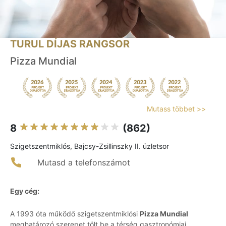
TURUL DÍJAS RANGSOR
Pizza Mundial
Mutass többet >>
8
(862)
Szigetszentmiklós, Bajcsy-Zsillinszky II. üzletsor
Mutasd a telefonszámot
Egy cég:
A 1993 óta működő szigetszentmiklósi
Pizza Mundial
meghatározó szerepet tölt be a térség gasztronómiai