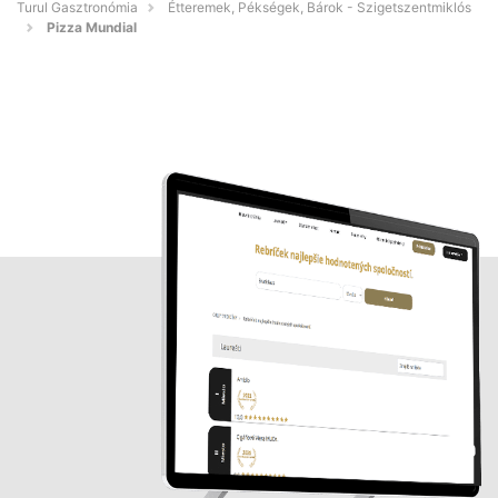
Turul Gasztronómia
Étteremek, Pékségek, Bárok - Szigetszentmiklós
Pizza Mundial