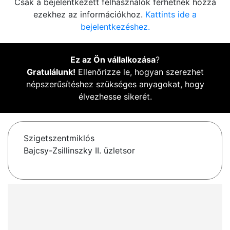
Csak a bejelentkezett felhasználók férhetnek hozzá
ezekhez az információkhoz.
Kattints ide a
bejelentkezéshez.
Ez az Ön vállalkozása
?
Gratulálunk!
Ellenőrizze le, hogyan szerezhet
népszerűsítéshez szükséges anyagokat, hogy
élvezhesse sikerét.
Szigetszentmiklós
Bajcsy-Zsillinszky II. üzletsor