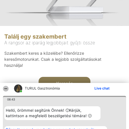
Találj egy szakembert
A rangsor az iparág legjobbjait gyűjti össze
Szakembert keres a közelébe? Ellenőrizze
keresőmotorunkat. Csak a legjobb szolgáltatásokat
használja!
Keresés
TURUL Gasztronómia
Live chat
06:43
Helló, örömmel segítünk Önnek! 🙂Kérjük,
kattintson a megfelelő beszélgetési témára! 🙂
Rangsorszervező
Népszavazás
Elérhetőség