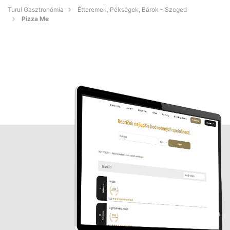
Turul Gasztronómia
Étteremek, Pékségek, Bárok - Szeged
Pizza Me