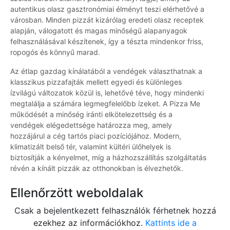
autentikus olasz gasztronómiai élményt teszi elérhetővé a
városban. Minden pizzát kizárólag eredeti olasz receptek
alapján, válogatott és magas minőségű alapanyagok
felhasználásával készítenek, így a tészta mindenkor friss,
ropogós és könnyű marad.
Az étlap gazdag kínálatából a vendégek választhatnak a
klasszikus pizzafajták mellett egyedi és különleges
ízvilágú változatok közül is, lehetővé téve, hogy mindenki
megtalálja a számára legmegfelelőbb ízeket. A Pizza Me
működését a minőség iránti elkötelezettség és a
vendégek elégedettsége határozza meg, amely
hozzájárul a cég tartós piaci pozíciójához. Modern,
klimatizált belső tér, valamint kültéri ülőhelyek is
biztosítják a kényelmet, míg a házhozszállítás szolgáltatás
révén a kínált pizzák az otthonokban is élvezhetők.
Ellenőrzött weboldalak
Csak a bejelentkezett felhasználók férhetnek hozzá
ezekhez az információkhoz.
Kattints ide a