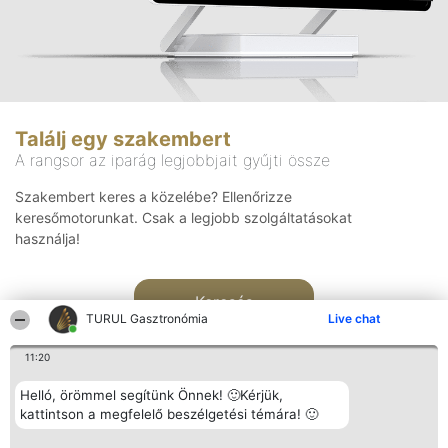
Találj egy szakembert
A rangsor az iparág legjobbjait gyűjti össze
Szakembert keres a közelébe? Ellenőrizze
keresőmotorunkat. Csak a legjobb szolgáltatásokat
használja!
Keresés
TURUL Gasztronómia
Live chat
11:20
Helló, örömmel segítünk Önnek! 🙂Kérjük,
kattintson a megfelelő beszélgetési témára! 🙂