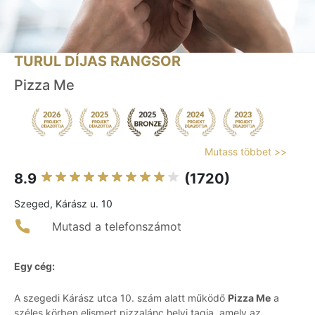
TURUL DÍJAS RANGSOR
Pizza Me
Mutass többet >>
8.9
(1720)
Szeged, Kárász u. 10
Mutasd a telefonszámot
Egy cég:
A szegedi Kárász utca 10. szám alatt működő
Pizza Me
a
széles körben elismert pizzalánc helyi tagja, amely az