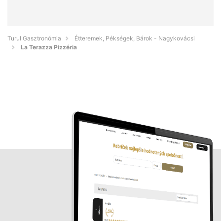
Turul Gasztronómia
Étteremek, Pékségek, Bárok - Nagykovácsi
La Terazza Pizzéria