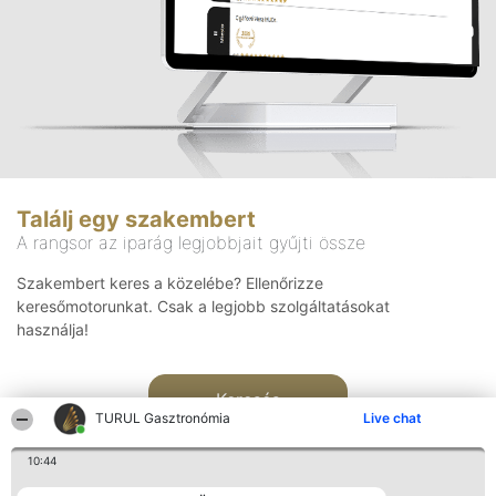
Találj egy szakembert
A rangsor az iparág legjobbjait gyűjti össze
Szakembert keres a közelébe? Ellenőrizze
keresőmotorunkat. Csak a legjobb szolgáltatásokat
használja!
Keresés
TURUL Gasztronómia
Live chat
10:44