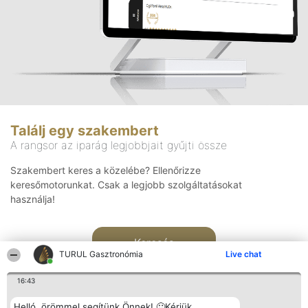
Találj egy szakembert
A rangsor az iparág legjobbjait gyűjti össze
Szakembert keres a közelébe? Ellenőrizze
keresőmotorunkat. Csak a legjobb szolgáltatásokat
használja!
Keresés
TURUL Gasztronómia
Live chat
16:43
Helló, örömmel segítünk Önnek! 🙂Kérjük,