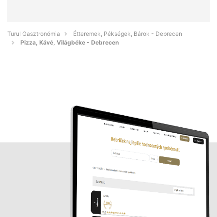
Turul Gasztronómia
Étteremek, Pékségek, Bárok - Debrecen
Pizza, Kávé, Világbéke - Debrecen