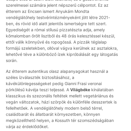
szerelmesei számára jelent népszerű célpontot. Ez az
étterem az Encsen ismert Anyukám Mondta
vendéglátóhely testvérintézményeként jött létre 2021-
ben, és rövid idő alatt jelentős ismertségre tett szert.
Egyediségét a római stílusú pizzatészta adja, amely
kőmalomban őrölt lisztből és 48 órás kelesztéssel készül,
ettől válik könnyűvé és ropogóssá. A pizzák téglalap
formájú szeletekben, ollóval vágva kerülnek az asztalokra,
lehetővé téve a különböző ízek kipróbálását egy látogatás
során.
Az étterem autentikus olasz alapanyagokat használ a
széles ízválaszték biztosításához, a
kávékülönlegességeket pedig Gianni Frasi veronai
pörkölésű kávéja teszi teljessé. A
Világbéke
kínálatában
klasszikus és szezonális feltétek mellett vegetáriánus és
vegán változatok, házi szörpök és különféle desszertek is
fellelhetőek. A vendéglátóhely modern belső térrel,
családbarát és állatbarát környezetben, könnyen
megközelíthető helyen, a Kossuth tér szomszédságában
várja az érdeklődőket.