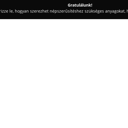
Gratulálunk!
rizze le, hogyan szerezhet népszerűsítéshez szükséges anyagokat, h
 - Kiskunmajsa
Telepocak
Egy cég:
Kiskunmajsa központjában mű
helyi gasztronómia meghatározó
található, és széles választékáv
azok is megtalálják a számítás
Mutass többet >>
mediterrán konyha ízei iránt é
Az étlapon számos lehetőség sz
tálak, ízletes tészták – például
frissensült fogás, köztük ránto
megtalálhatók. Az étterem kiem