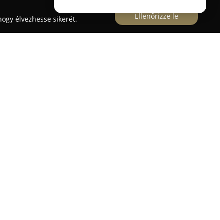
Ellenőrizze le
ogy élvezhesse sikerét.
ködik a
Jobo Pizza
, amely már hosszabb ideje a
 szereplője. Az étterem a Félegyházi út 44. alatt
al várja az érdeklődőket; a pizza rajongók mellett
ukat, akik a hagyományos magyaros vagy a
rdeklődnek.
erepel: a helyben sütött pizzák mellett gyros
 a spagetti carbonara –, valamint többféle
tt csirkemell és különféle hamburgerek is
elt jelentőséget tulajdonít annak, hogy minden