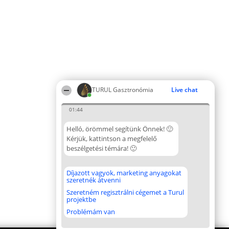
TURUL Gasztronómia
Live chat
01:44
Helló, örömmel segítünk Önnek! 🙂
Kérjük, kattintson a megfelelő
beszélgetési témára! 🙂
Díjazott vagyok, marketing anyagokat
szeretnék átvenni
Szeretném regisztrálni cégemet a Turul
projektbe
Problémám van