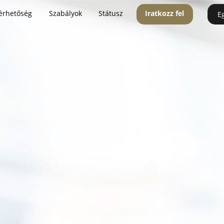
érhetőség
Szabályok
Státusz
Iratkozz fel
E