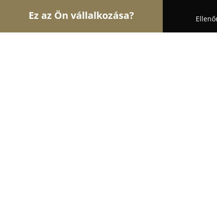
Ez az Ön vállalkozása?
Ellenő
Turul Gasztronómia
Étteremek, Pékségek, Bárok
Telepocak
8.2
(295)
Kiskunmajsa, Mezotur
Mutasd a telefonszámot