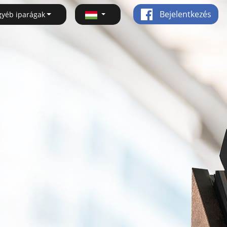
Bejelentkezés
gyéb iparágak