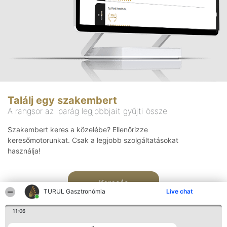
Találj egy szakembert
A rangsor az iparág legjobbjait gyűjti össze
Szakembert keres a közelébe? Ellenőrizze
keresőmotorunkat. Csak a legjobb szolgáltatásokat
használja!
Keresés
TURUL Gasztronómia
Live chat
11:06