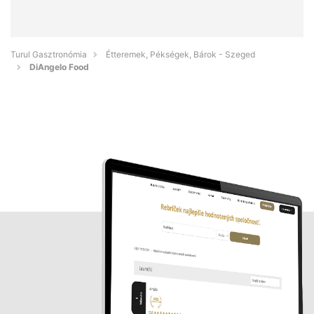
Turul Gasztronómia
Étteremek, Pékségek, Bárok - Szeged
DiAngelo Food