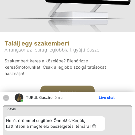
Találj egy szakembert
A rangsor az iparág legjobbjait gyűjti össze
Szakembert keres a közelébe? Ellenőrizze
keresőmotorunkat. Csak a legjobb szolgáltatásokat
használja!
Keresés
TURUL Gasztronómia
Live chat
04:48
Helló, örömmel segítünk Önnek! 🙂Kérjük,
kattintson a megfelelő beszélgetési témára! 🙂