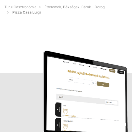
Turul Gasztronómia
Étteremek, Pékségek, Bárok - Dorog
Pizza Casa Luigi