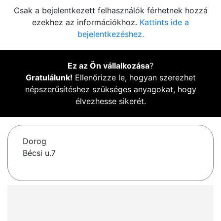
Csak a bejelentkezett felhasználók férhetnek hozzá
ezekhez az információkhoz.
Kattints ide a
bejelentkezéshez.
Ez az Ön vállalkozása
?
Gratulálunk!
Ellenőrizze le, hogyan szerezhet
népszerűsítéshez szükséges anyagokat, hogy
élvezhesse sikerét.
Dorog
Bécsi u.7