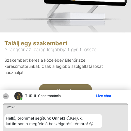
Találj egy szakembert
A rangsor az iparág legjobbjait gyűjti össze
Szakembert keres a közelébe? Ellenőrizze
keresőmotorunkat. Csak a legjobb szolgáltatásokat
használja!
Keresés
TURUL Gasztronómia
Live chat
02:28
Helló, örömmel segítünk Önnek! 🙂Kérjük,
kattintson a megfelelő beszélgetési témára! 🙂