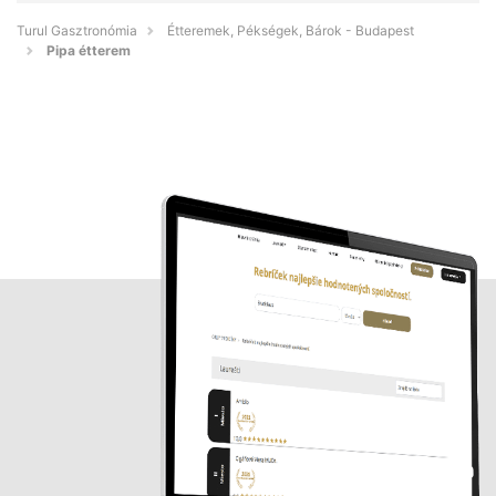
Turul Gasztronómia
Étteremek, Pékségek, Bárok - Budapest
Pipa étterem