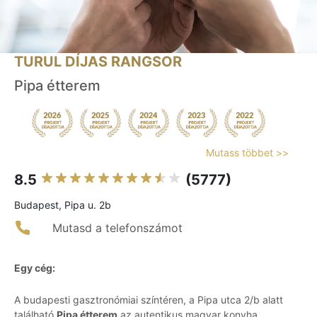
TURUL DÍJAS RANGSOR
Pipa étterem
Mutass többet >>
8.5
(5777)
Budapest, Pipa u. 2b
Mutasd a telefonszámot
Egy cég:
A budapesti gasztronómiai színtéren, a Pipa utca 2/b alatt
található
Pipa étterem
az autentikus magyar konyha