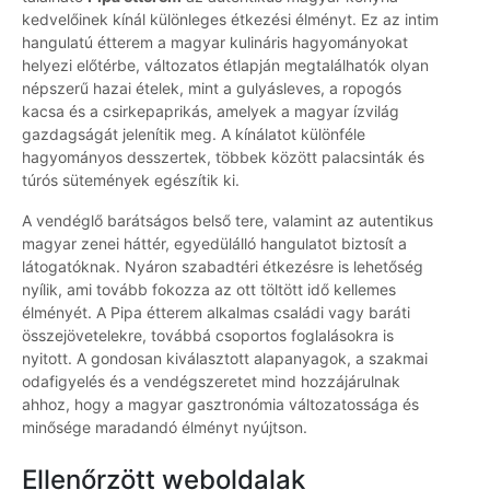
kedvelőinek kínál különleges étkezési élményt. Ez az intim
hangulatú étterem a magyar kulináris hagyományokat
helyezi előtérbe, változatos étlapján megtalálhatók olyan
népszerű hazai ételek, mint a gulyásleves, a ropogós
kacsa és a csirkepaprikás, amelyek a magyar ízvilág
gazdagságát jelenítik meg. A kínálatot különféle
hagyományos desszertek, többek között palacsinták és
túrós sütemények egészítik ki.
A vendéglő barátságos belső tere, valamint az autentikus
magyar zenei háttér, egyedülálló hangulatot biztosít a
látogatóknak. Nyáron szabadtéri étkezésre is lehetőség
nyílik, ami tovább fokozza az ott töltött idő kellemes
élményét. A Pipa étterem alkalmas családi vagy baráti
összejövetelekre, továbbá csoportos foglalásokra is
nyitott. A gondosan kiválasztott alapanyagok, a szakmai
odafigyelés és a vendégszeretet mind hozzájárulnak
ahhoz, hogy a magyar gasztronómia változatossága és
minősége maradandó élményt nyújtson.
Ellenőrzött weboldalak