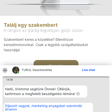
Találj egy szakembert
A rangsor az iparág legjobbjait gyűjti össze
Szakembert keres a közelébe? Ellenőrizze
keresőmotorunkat. Csak a legjobb szolgáltatásokat
használja!
Keresés
TURUL Gasztronómia
Live chat
13:08
Helló, örömmel segítünk Önnek! 🙂Kérjük,
kattintson a megfelelő beszélgetési témára! 🙂
Rangsorszervező
Népszavazás
Elérhetőség
Díjazott vagyok, marketing anyagokat szeretnék
SC Beautiful Company S.R.L.
Nyertesek
Elérhetőség
átvenni
Bulevardul Aleea Timișul De
Az összes