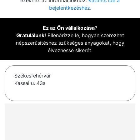
ezekhez az információkhoz.
Kattints ide a
bejelentkezéshez.
Ez az Ön vállalkozása
?
Gratulálunk!
Ellenőrizze le, hogyan szerezhet
népszerűsítéshez szükséges anyagokat, hogy
élvezhesse sikerét.
Székesfehérvár
Kassai u. 43a