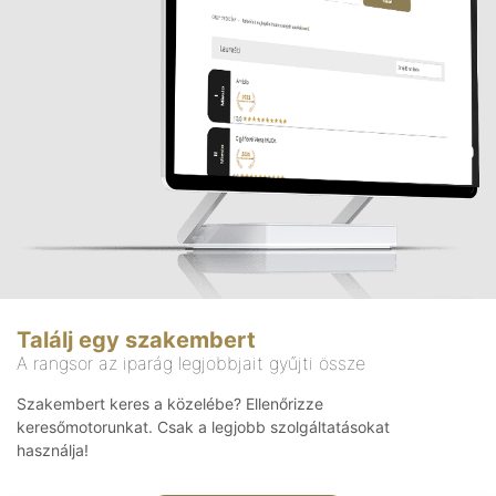
Találj egy szakembert
A rangsor az iparág legjobbjait gyűjti össze
Szakembert keres a közelébe? Ellenőrizze
keresőmotorunkat. Csak a legjobb szolgáltatásokat
használja!