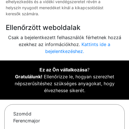
elhelyezkedés és a vidéki vendégszeretet révén a
helyszín nyugodt menedéket kínál a kikapcsolódást
keresők számára.
Ellenőrzött weboldalak
Csak a bejelentkezett felhasználók férhetnek hozzá
ezekhez az információkhoz.
Kattints ide a
bejelentkezéshez.
Ez az Ön vállalkozása
?
Gratulálunk!
Ellenőrizze le, hogyan szerezhet
népszerűsítéshez szükséges anyagokat, hogy
élvezhesse sikerét.
Szomód
Ferencmajor