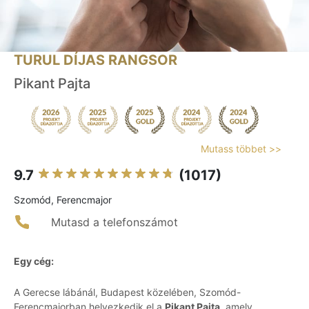
TURUL DÍJAS RANGSOR
Pikant Pajta
Mutass többet >>
9.7
(1017)
Szomód, Ferencmajor
Mutasd a telefonszámot
Egy cég:
A Gerecse lábánál, Budapest közelében, Szomód-
Ferencmajorban helyezkedik el a
Pikant Pajta
, amely