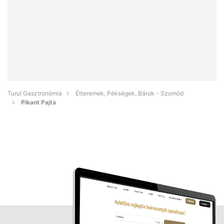
Turul Gasztronómia
Étteremek, Pékségek, Bárok - Szomód
Pikant Pajta