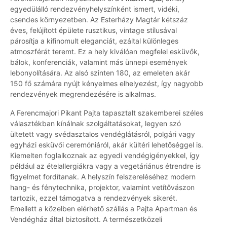
egyedülálló rendezvényhelyszínként ismert, vidéki,
csendes környezetben. Az Esterházy Magtár kétszáz
éves, felújított épülete rusztikus, vintage stílusával
párosítja a kifinomult eleganciát, ezáltal különleges
atmoszférát teremt. Ez a hely kiválóan megfelel esküvők,
bálok, konferenciák, valamint más ünnepi események
lebonyolítására. Az alsó szinten 180, az emeleten akár
150 fő számára nyújt kényelmes elhelyezést, így nagyobb
rendezvények megrendezésére is alkalmas.
A Ferencmajori Pikant Pajta tapasztalt szakemberei széles
választékban kínálnak szolgáltatásokat, legyen szó
ültetett vagy svédasztalos vendéglátásról, polgári vagy
egyházi esküvői ceremóniáról, akár kültéri lehetőséggel is.
Kiemelten foglalkoznak az egyedi vendégigényekkel, így
például az ételallergiákra vagy a vegetáriánus étrendre is
figyelmet fordítanak. A helyszín felszereléséhez modern
hang- és fénytechnika, projektor, valamint vetítővászon
tartozik, ezzel támogatva a rendezvények sikerét.
Emellett a közelben elérhető szállás a Pajta Apartman és
Vendégház által biztosított. A természetközeli