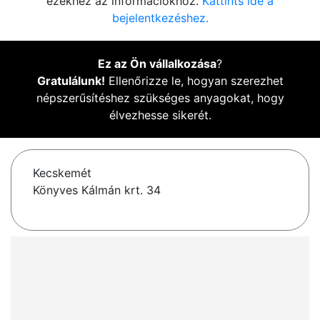
ezekhez az információkhoz.
Kattints ide a
bejelentkezéshez.
Ez az Ön vállalkozása
?
Gratulálunk!
Ellenőrizze le, hogyan szerezhet
népszerűsítéshez szükséges anyagokat, hogy
élvezhesse sikerét.
Kecskemét
Könyves Kálmán krt. 34