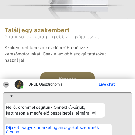
Találj egy szakembert
A rangsor az iparág legjobbjait gyűjti össze
Szakembert keres a közelébe? Ellenőrizze
keresőmotorunkat. Csak a legjobb szolgáltatásokat
használja!
Keresés
TURUL Gasztronómia
Live chat
07:16
Helló, örömmel segítünk Önnek! 🙂Kérjük,
kattintson a megfelelő beszélgetési témára! 🙂
Rangsorszervező
Népszavazás
Elérhetőség
Díjazott vagyok, marketing anyagokat szeretnék
SC Beautiful Company S.R.L.
Nyertesek
Elérhetőség
átvenni
Bulevardul Aleea Timișul De
Az összes