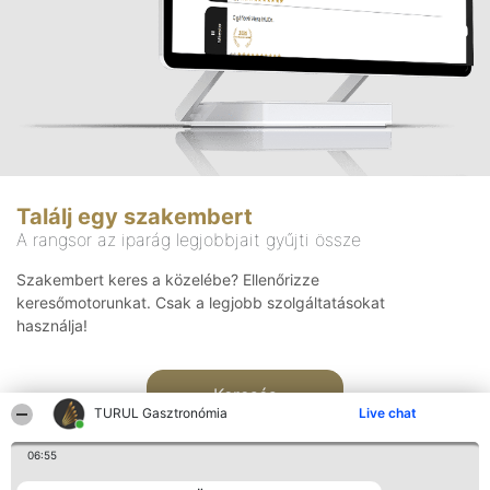
Találj egy szakembert
A rangsor az iparág legjobbjait gyűjti össze
Szakembert keres a közelébe? Ellenőrizze
keresőmotorunkat. Csak a legjobb szolgáltatásokat
használja!
Keresés
TURUL Gasztronómia
Live chat
06:55