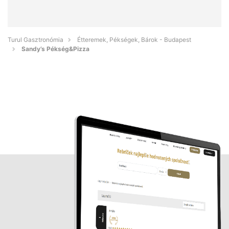
Turul Gasztronómia
Étteremek, Pékségek, Bárok - Budapest
Sandy’s Pékség&Pizza