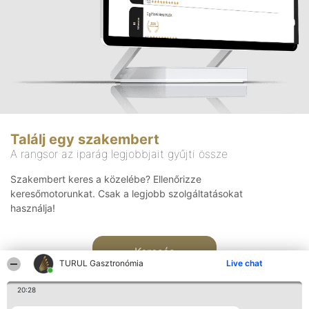
Találj egy szakembert
A rangsor az iparág legjobbjait gyűjti össze
Szakembert keres a közelébe? Ellenőrizze
keresőmotorunkat. Csak a legjobb szolgáltatásokat
használja!
Keresés
TURUL Gasztronómia
Live chat
20:28