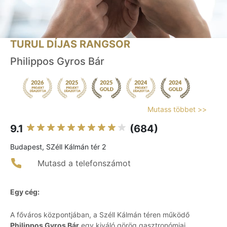
TURUL DÍJAS RANGSOR
Philippos Gyros Bár
Mutass többet >>
9.1
(684)
Budapest, SZéll Kálmán tér 2
Mutasd a telefonszámot
Egy cég:
A főváros központjában, a Széll Kálmán téren működő
Philippos Gyros Bár
egy kiváló görög gasztronómiai