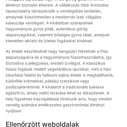
élményt biztosító étterem. A vállalkozás több évtizedes
tapasztalatra támaszkodik a vendéglátás területén,
amelynek köszönhetően a mediterrán ízek világába
kalauzolja vendégeit. A kínálatban szerepelnek
hagyományos gyros piták, autentikus görög
alapanyagokkal, valamint bőséges gyros tálak, amelyek
kiemelten laktató és ízletes fogásokat kínálnak.
Az ételek készítésénél nagy hangsúlyt fektetnek a friss
alapanyagokra és a hagyományos fűszerhasználatra, így
biztosítva a jellegzetes, eredeti ízvilágot. A klasszikus
húsos fogások mellett vegetáriánus opciókat, mint a házi
készítésű falafel és halloumi sajtos ételek is megtalálhatók,
különféle krémekkel, például tzatzikivel vagy
padlizsánkrémmel. A kínálatot a tradicionális baklava
egészíti ki, amely méltó lezárása lehet az étkezésnek. A
hely figyelmes kiszolgálással törekszik arra, hogy minden
vendég számára emlékezetes gasztronómiai élményt
nyújtson.
Ellenőrzött weboldalak