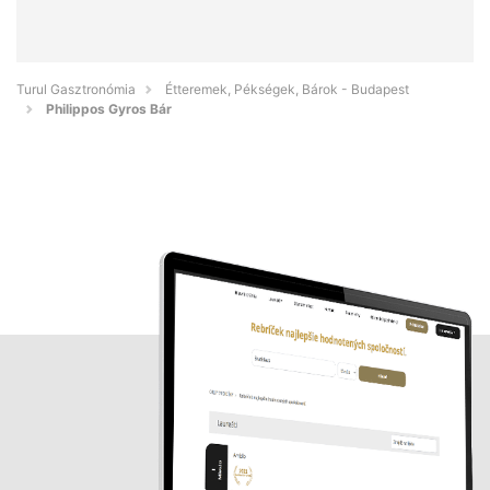
Turul Gasztronómia
Étteremek, Pékségek, Bárok - Budapest
Philippos Gyros Bár