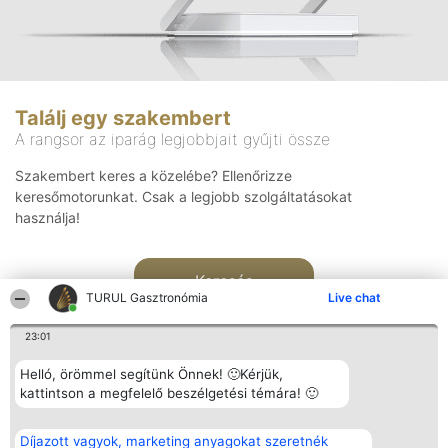
Találj egy szakembert
A rangsor az iparág legjobbjait gyűjti össze
Szakembert keres a közelébe? Ellenőrizze
keresőmotorunkat. Csak a legjobb szolgáltatásokat
használja!
Keresés
TURUL Gasztronómia
Live chat
23:01
Helló, örömmel segítünk Önnek! 🙂Kérjük,
kattintson a megfelelő beszélgetési témára! 🙂
Rangsorszervező
Népszavazás
Elérhetőség
Díjazott vagyok, marketing anyagokat szeretnék
SC Beautiful Company S.R.L.
Nyertesek
Elérhetőség