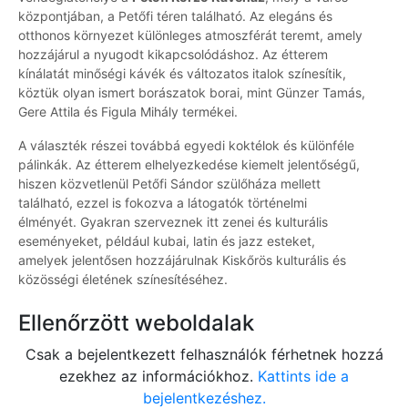
központjában, a Petőfi téren található. Az elegáns és
otthonos környezet különleges atmoszférát teremt, amely
hozzájárul a nyugodt kikapcsolódáshoz. Az étterem
kínálatát minőségi kávék és változatos italok színesítik,
köztük olyan ismert borászatok borai, mint Günzer Tamás,
Gere Attila és Figula Mihály termékei.
A választék részei továbbá egyedi koktélok és különféle
pálinkák. Az étterem elhelyezkedése kiemelt jelentőségű,
hiszen közvetlenül Petőfi Sándor szülőháza mellett
található, ezzel is fokozva a látogatók történelmi
élményét. Gyakran szerveznek itt zenei és kulturális
eseményeket, például kubai, latin és jazz esteket,
amelyek jelentősen hozzájárulnak Kiskőrös kulturális és
közösségi életének színesítéséhez.
Ellenőrzött weboldalak
Csak a bejelentkezett felhasználók férhetnek hozzá
ezekhez az információkhoz.
Kattints ide a
bejelentkezéshez.