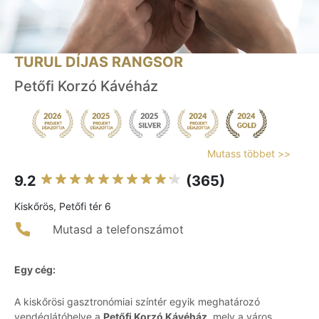
TURUL DÍJAS RANGSOR
Petőfi Korzó Kávéház
Mutass többet >>
9.2
(365)
Kiskőrös, Petőfi tér 6
Mutasd a telefonszámot
Egy cég:
A kiskőrösi gasztronómiai színtér egyik meghatározó
vendéglátóhelye a
Petőfi Korzó Kávéház
, mely a város