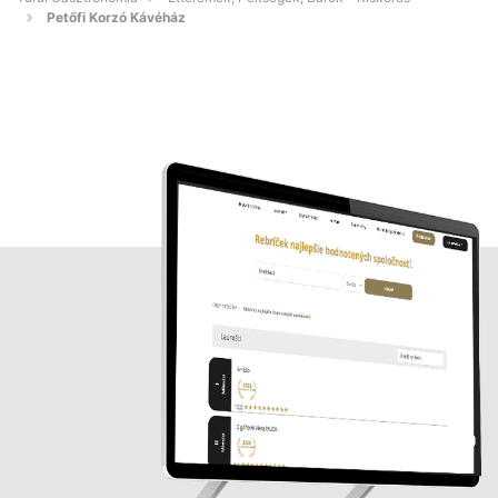
Petőfi Korzó Kávéház