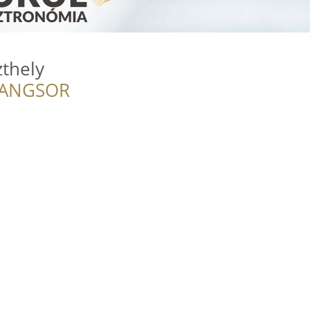
zthely
RANGSOR