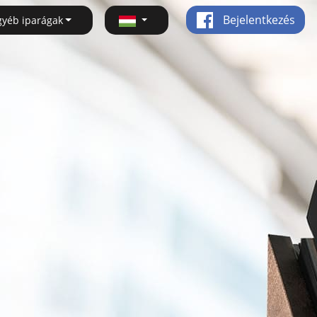
Bejelentkezés
gyéb iparágak