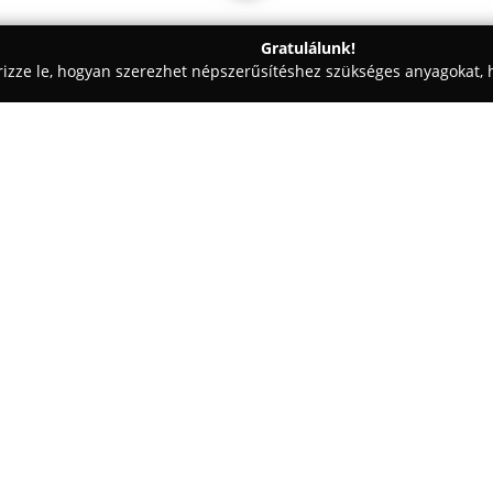
Gratulálunk!
rizze le, hogyan szerezhet népszerűsítéshez szükséges anyagokat, h
- Keszthely
Peti Pizza, Keszthely
Egy cég:
A város központjában működő
vendégeit, mára Keszthely egyi
magát. Működését eredetileg há
alapozta, azóta azonban jelent
Mutass többet >>
barátságos, modern belső térre
ötven-hatvan fő befogadására i
összejövetelek számára is ideál
A konyha kínálatát frissen készí