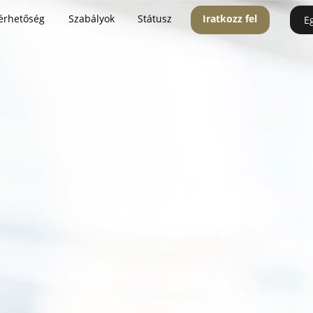
érhetőség
Szabályok
Státusz
Iratkozz fel
E