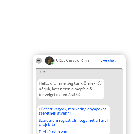
TURUL Gasztronómia
Live chat
07:09
Helló, örömmel segítünk Önnek! 🙂
Kérjük, kattintson a megfelelő
beszélgetési témára! 🙂
Díjazott vagyok, marketing anyagokat
szeretnék átvenni
Szeretném regisztrálni cégemet a Turul
projektbe
Problémám van