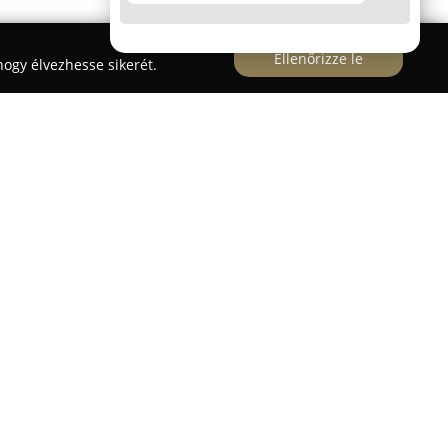
Ellenőrizze le
ogy élvezhesse sikerét.
Peti Pizza
mintegy egy évtizede szolgálja ki
k legismertebb gasztronómiai helyévé nőtte ki
zhozszállításra és elviteles rendelésekre
ős fejlődésen ment keresztül, és ma már
l is rendelkezik. A vendéglátóhely egyszerre akár
s alkalmas, így családi események vagy baráti
is választás lehet.
tett pizzák széles választéka jellemzi, továbbá