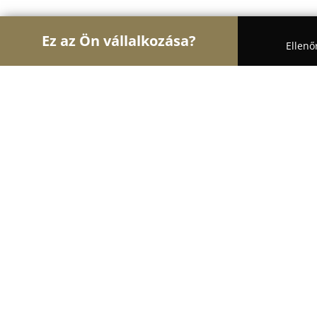
Ez az Ön vállalkozása?
Ellenő
Turul Gasztronómia
Étteremek, Pékségek, Bárok 
Peti Pizza, Keszthely
8.4
(789)
Keszthely, Bercsényi u 1
Mutasd a telefonszámot