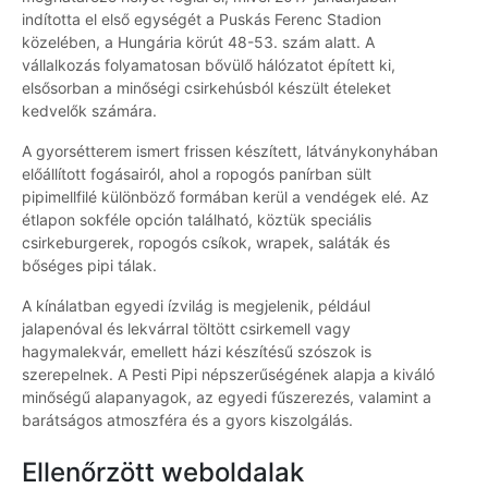
indította el első egységét a Puskás Ferenc Stadion
közelében, a Hungária körút 48-53. szám alatt. A
vállalkozás folyamatosan bővülő hálózatot épített ki,
elsősorban a minőségi csirkehúsból készült ételeket
kedvelők számára.
A gyorsétterem ismert frissen készített, látványkonyhában
előállított fogásairól, ahol a ropogós panírban sült
pipimellfilé különböző formában kerül a vendégek elé. Az
étlapon sokféle opción található, köztük speciális
csirkeburgerek, ropogós csíkok, wrapek, saláták és
bőséges pipi tálak.
A kínálatban egyedi ízvilág is megjelenik, például
jalapenóval és lekvárral töltött csirkemell vagy
hagymalekvár, emellett házi készítésű szószok is
szerepelnek. A Pesti Pipi népszerűségének alapja a kiváló
minőségű alapanyagok, az egyedi fűszerezés, valamint a
barátságos atmoszféra és a gyors kiszolgálás.
Ellenőrzött weboldalak