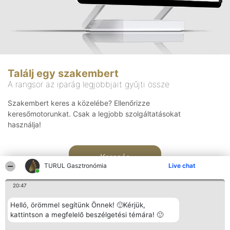
Találj egy szakembert
A rangsor az iparág legjobbjait gyűjti össze
Szakembert keres a közelébe? Ellenőrizze
keresőmotorunkat. Csak a legjobb szolgáltatásokat
használja!
Keresés
TURUL Gasztronómia
Live chat
20:47
Helló, örömmel segítünk Önnek! 🙂Kérjük,
kattintson a megfelelő beszélgetési témára! 🙂