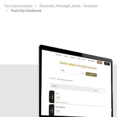
Turul Gasztronómia
Étteremek, Pékségek, Bárok - Budapest
Pesti Pipi Stadionok