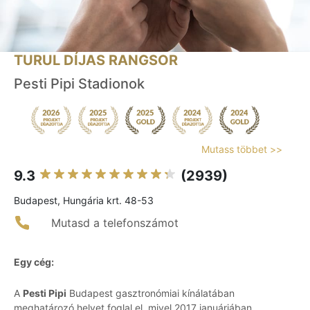
TURUL DÍJAS RANGSOR
Pesti Pipi Stadionok
Mutass többet >>
9.3
(2939)
Budapest, Hungária krt. 48-53
Mutasd a telefonszámot
Egy cég:
A
Pesti Pipi
Budapest gasztronómiai kínálatában
meghatározó helyet foglal el, mivel 2017 januárjában