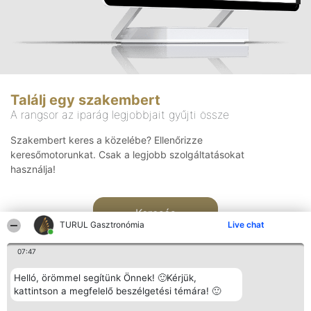
Találj egy szakembert
A rangsor az iparág legjobbjait gyűjti össze
Szakembert keres a közelébe? Ellenőrizze
keresőmotorunkat. Csak a legjobb szolgáltatásokat
használja!
Keresés
TURUL Gasztronómia
Live chat
07:47
Helló, örömmel segítünk Önnek! 🙂Kérjük,
kattintson a megfelelő beszélgetési témára! 🙂