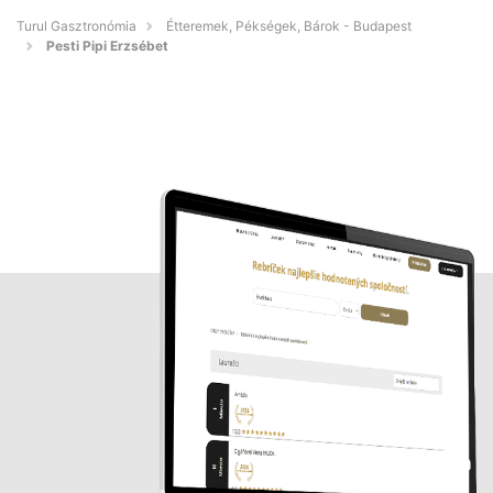
Turul Gasztronómia
Étteremek, Pékségek, Bárok - Budapest
Pesti Pipi Erzsébet