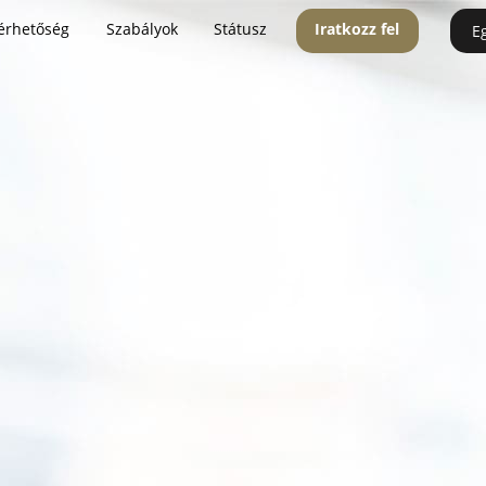
érhetőség
Szabályok
Státusz
Iratkozz fel
E