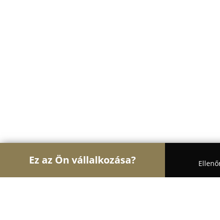
Ez az Ön vállalkozása?
Ellenő
Turul Gasztronómia
Étteremek, Pékségek, Bárok 