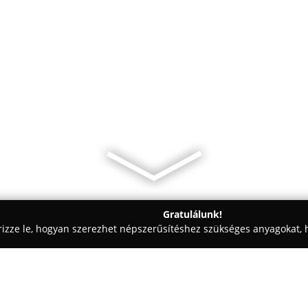
Gratulálunk!
rizze le, hogyan szerezhet népszerűsítéshez szükséges anyagokat, h
- Szentbékkálla
Pegazus