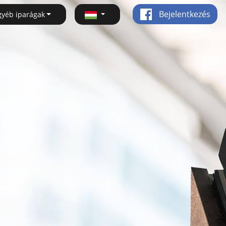
Bejelentkezés
gyéb iparágak