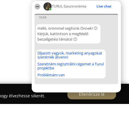
TURUL Gasztronómia
Live chat
10:55
Helló, örömmel segítünk Önnek! 🙂
Kérjük, kattintson a megfelelő
beszélgetési témára! 🙂
Díjazott vagyok, marketing anyagokat
szeretnék átvenni
Szeretném regisztrálni cégemet a Turul
projektbe
Problémám van
Ellenőrizze le
ogy élvezhesse sikerét.