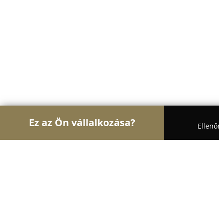
Ez az Ön vállalkozása?
Ellenő
Turul Gasztronómia
Étteremek, Pékségek, Bárok
Pecsenyés