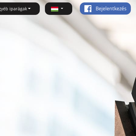
Bejelentkezés
gyéb iparágak