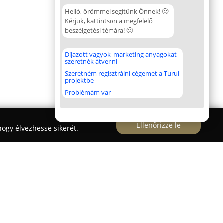
Helló, örömmel segítünk Önnek! 🙂
Kérjük, kattintson a megfelelő
beszélgetési témára! 🙂
Díjazott vagyok, marketing anyagokat
szeretnék átvenni
Szeretném regisztrálni cégemet a Turul
projektbe
Problémám van
Ellenőrizze le
ogy élvezhesse sikerét.