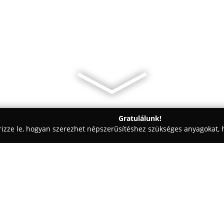
Gratulálunk!
rizze le, hogyan szerezhet népszerűsítéshez szükséges anyagokat, h
 - Gyömrő
Pecsenyés