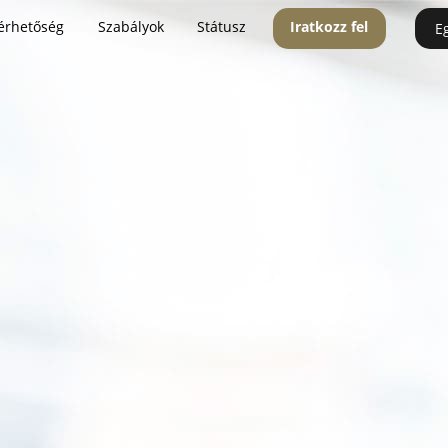
érhetőség
Szabályok
Státusz
Iratkozz fel
E