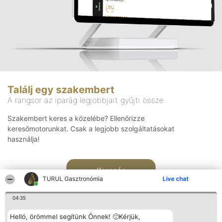
Találj egy szakembert
A rangsor az iparág legjobbjait gyűjti össze
Szakembert keres a közelébe? Ellenőrizze
keresőmotorunkat. Csak a legjobb szolgáltatásokat
használja!
Keresés
TURUL Gasztronómia
Live chat
04:35
Helló, örömmel segítünk Önnek! 🙂Kérjük,