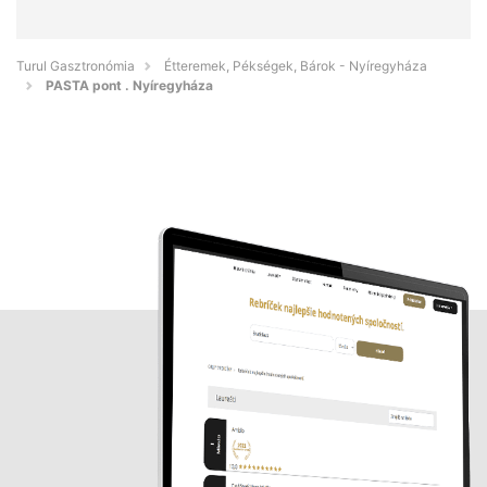
Turul Gasztronómia
Étteremek, Pékségek, Bárok - Nyíregyháza
PASTA pont . Nyíregyháza