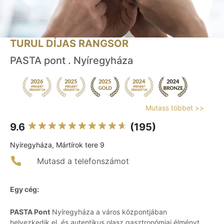
TURUL DÍJAS RANGSOR
PASTA pont . Nyíregyháza
Mutass többet >>
9.6
(195)
Nyíregyháza, Mártírok tere 9
Mutasd a telefonszámot
Egy cég:
PASTA Pont
Nyíregyháza a város központjában
helyezkedik el, és autentikus olasz gasztronómiai élményt