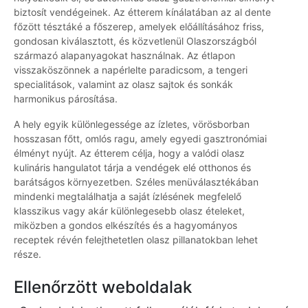
biztosít vendégeinek. Az étterem kínálatában az al dente
főzött tésztáké a főszerep, amelyek előállításához friss,
gondosan kiválasztott, és közvetlenül Olaszországból
származó alapanyagokat használnak. Az étlapon
visszaköszönnek a napérlelte paradicsom, a tengeri
specialitások, valamint az olasz sajtok és sonkák
harmonikus párosítása.
A hely egyik különlegessége az ízletes, vörösborban
hosszasan főtt, omlós ragu, amely egyedi gasztronómiai
élményt nyújt. Az étterem célja, hogy a valódi olasz
kulináris hangulatot tárja a vendégek elé otthonos és
barátságos környezetben. Széles menüválasztékában
mindenki megtalálhatja a saját ízlésének megfelelő
klasszikus vagy akár különlegesebb olasz ételeket,
miközben a gondos elkészítés és a hagyományos
receptek révén felejthetetlen olasz pillanatokban lehet
része.
Ellenőrzött weboldalak