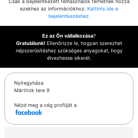
Csak a bejelentkezett felhasználók férhetnek hozzá
ezekhez az információkhoz.
Kattints ide a
bejelentkezéshez.
Ez az Ön vállalkozása
?
Gratulálunk!
Ellenőrizze le, hogyan szerezhet
népszerűsítéshez szükséges anyagokat, hogy
élvezhesse sikerét.
Nyíregyháza
Mártírok tere 9
Nézd meg a cég profilját a