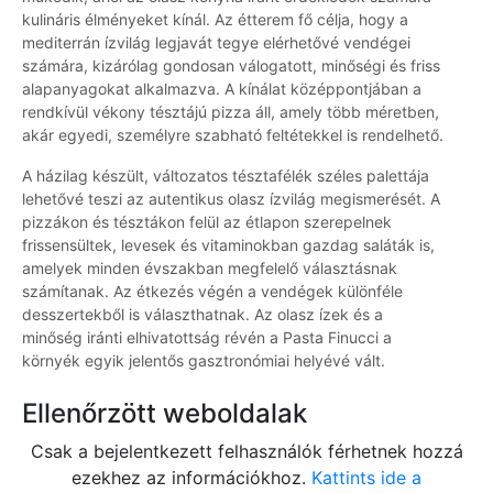
kulináris élményeket kínál. Az étterem fő célja, hogy a
mediterrán ízvilág legjavát tegye elérhetővé vendégei
számára, kizárólag gondosan válogatott, minőségi és friss
alapanyagokat alkalmazva. A kínálat középpontjában a
rendkívül vékony tésztájú pizza áll, amely több méretben,
akár egyedi, személyre szabható feltétekkel is rendelhető.
A házilag készült, változatos tésztafélék széles palettája
lehetővé teszi az autentikus olasz ízvilág megismerését. A
pizzákon és tésztákon felül az étlapon szerepelnek
frissensültek, levesek és vitaminokban gazdag saláták is,
amelyek minden évszakban megfelelő választásnak
számítanak. Az étkezés végén a vendégek különféle
desszertekből is választhatnak. Az olasz ízek és a
minőség iránti elhivatottság révén a Pasta Finucci a
környék egyik jelentős gasztronómiai helyévé vált.
Ellenőrzött weboldalak
Csak a bejelentkezett felhasználók férhetnek hozzá
ezekhez az információkhoz.
Kattints ide a