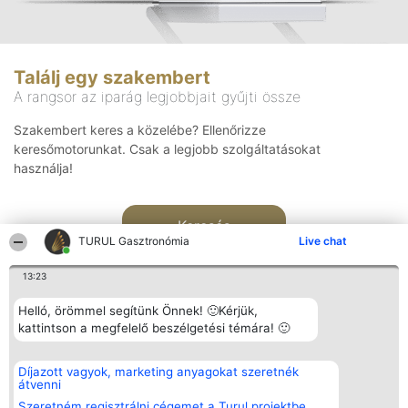
Találj egy szakembert
A rangsor az iparág legjobbjait gyűjti össze
Szakembert keres a közelébe? Ellenőrizze
keresőmotorunkat. Csak a legjobb szolgáltatásokat
használja!
Keresés
TURUL Gasztronómia
Live chat
13:23
Helló, örömmel segítünk Önnek! 🙂Kérjük,
kattintson a megfelelő beszélgetési témára! 🙂
Rangsorszervező
Népszavazás
Elérhetőség
Díjazott vagyok, marketing anyagokat szeretnék
SC Beautiful Company S.R.L.
Nyertesek
Elérhetőség
átvenni
Bulevardul Aleea Timișul De
Az összes
Sus Nr. 2, Bl. A30, Sc. A, Et.
díjazottak
Szeretném regisztrálni cégemet a Turul projektbe