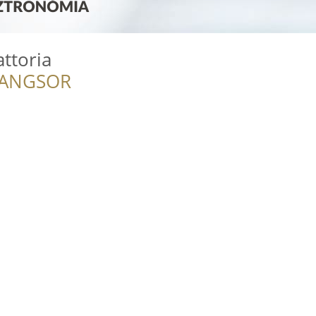
attoria
RANGSOR