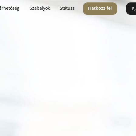
érhetőség
Szabályok
Státusz
Iratkozz fel
E