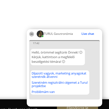
TURUL Gasztronómia
Live chat
17:42
Helló, örömmel segítünk Önnek! 🙂
Kérjük, kattintson a megfelelő
beszélgetési témára! 🙂
Díjazott vagyok, marketing anyagokat
szeretnék átvenni
Szeretném regisztrálni cégemet a Turul
projektbe
Problémám van
Ellenőrizze le