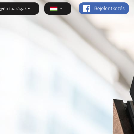
Bejelentkezés
gyéb iparágak