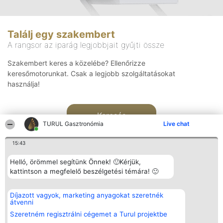
Találj egy szakembert
A rangsor az iparág legjobbjait gyűjti össze
Szakembert keres a közelébe? Ellenőrizze
keresőmotorunkat. Csak a legjobb szolgáltatásokat
használja!
Keresés
TURUL Gasztronómia
Live chat
15:43
Helló, örömmel segítünk Önnek! 🙂Kérjük,
kattintson a megfelelő beszélgetési témára! 🙂
Rangsorszervező
Népszavazás
Elérhetőség
Díjazott vagyok, marketing anyagokat szeretnék
SC Beautiful Company S.R.L.
Nyertesek
Elérhetőség
átvenni
Bulevardul Aleea Timișul De
Az összes
Sus Nr. 2, Bl. A30, Sc. A, Et.
díjazottak
Szeretném regisztrálni cégemet a Turul projektbe
4, Ap. 13
listája