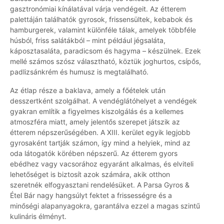
gasztronómiai kínálatával várja vendégeit. Az étterem
palettáján találhatók gyrosok, frissensültek, kebabok és
hamburgerek, valamint különféle tálak, amelyek többféle
húsból, friss salátákból – mint például jégsaláta,
káposztasaláta, paradicsom és hagyma – készülnek. Ezek
mellé számos szósz választható, köztük joghurtos, csípős,
padlizsánkrém és humusz is megtalálható.
Az étlap része a baklava, amely a főételek után
desszertként szolgálhat. A vendéglátóhelyet a vendégek
gyakran említik a figyelmes kiszolgálás és a kellemes
atmoszféra miatt, amely jelentős szerepet játszik az
étterem népszerűségében. A XIII. kerület egyik legjobb
gyrosaként tartják számon, így mind a helyiek, mind az
oda látogatók körében népszerű. Az étterem gyors
ebédhez vagy vacsorához egyaránt alkalmas, és elviteli
lehetőséget is biztosít azok számára, akik otthon
szeretnék elfogyasztani rendelésüket. A Parsa Gyros &
Étel Bár nagy hangsúlyt fektet a frissességre és a
minőségi alapanyagokra, garantálva ezzel a magas szintű
kulináris élményt.