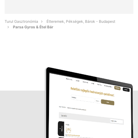
Turul Gasztronómia
Étteremek, Pékségek, Bárok - Budapest
Parsa Gyros & Étel Bár