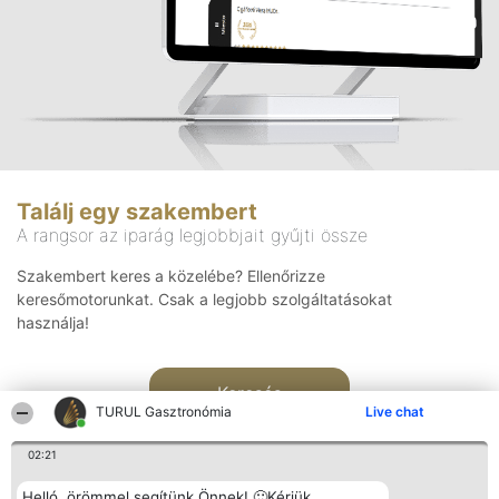
Találj egy szakembert
A rangsor az iparág legjobbjait gyűjti össze
Szakembert keres a közelébe? Ellenőrizze
keresőmotorunkat. Csak a legjobb szolgáltatásokat
használja!
Keresés
TURUL Gasztronómia
Live chat
02:21
Helló, örömmel segítünk Önnek! 🙂Kérjük,