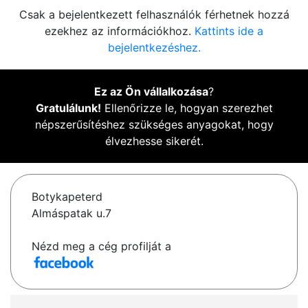
Csak a bejelentkezett felhasználók férhetnek hozzá
ezekhez az információkhoz.
Kattints ide a
bejelentkezéshez.
Ez az Ön vállalkozása
?
Gratulálunk!
Ellenőrizze le, hogyan szerezhet
népszerűsítéshez szükséges anyagokat, hogy
élvezhesse sikerét.
Botykapeterd
Almáspatak u.7
Nézd meg a cég profilját a