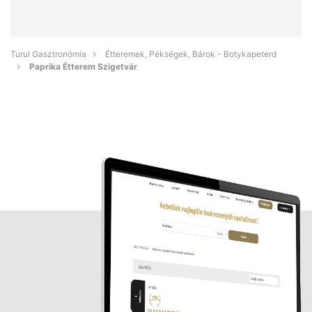
Turul Gasztronómia
Étteremek, Pékségek, Bárok - Botykapeterd
Paprika Étterem Szigetvár