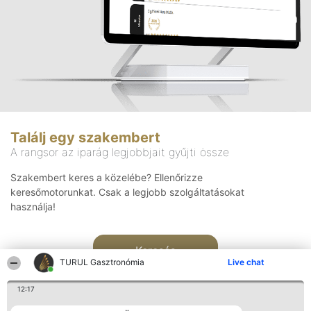
Találj egy szakembert
A rangsor az iparág legjobbjait gyűjti össze
Szakembert keres a közelébe? Ellenőrizze
keresőmotorunkat. Csak a legjobb szolgáltatásokat
használja!
Keresés
TURUL Gasztronómia
Live chat
12:17