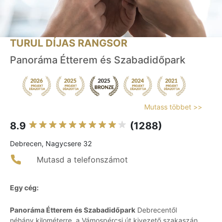
TURUL DÍJAS RANGSOR
Panoráma Étterem és Szabadidőpark
Mutass többet >>
8.9
(1288)
Debrecen, Nagycsere 32
Mutasd a telefonszámot
Egy cég:
Panoráma Étterem és Szabadidőpark
Debrecentől
néhány kilométerre, a Vámospércsi út kivezető szakaszán,