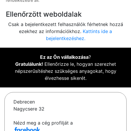
rendelkezésre áll.
Ellenőrzött weboldalak
Csak a bejelentkezett felhasználók férhetnek hozzá
ezekhez az információkhoz.
Kattints ide a
bejelentkezéshez.
Ez az Ön vállalkozása
?
Gratulálunk!
Ellenőrizze le, hogyan szerezhet
népszerűsítéshez szükséges anyagokat, hogy
élvezhesse sikerét.
Debrecen
Nagycsere 32
Nézd meg a cég profilját a