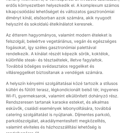
erdős környezetben helyezkedik el. A komplexum számos
kikapcsolódási lehetőséget és változatos gasztronómiai
élményt kínál, elsősorban azok számára, akik nyugodt
helyszínt és sokoldalú ételkínálatot keresnek.
Az étterem hagyományos, valamint modern ételeket is
felszolgál, beleértve vegetáriánus, vegán és egészséges
fogásokat, így széles gasztronómiai palettával
rendelkezik. A kínálat részét képezik sörök, koktélok,
különféle steak- és tésztaételek, illetve fagylaltok.
Továbbá bőséges svédasztalos reggeliket és
villásreggeliket biztosítanak a vendégek számára.
A helyszín kényelmi szolgáltatásai közé tartozik a stílusos
kültéri és fűtött terasz, légkondicionált belső tér, ingyenes
Wi-Fi, gyermeksarok, valamint elkülönített dohányzó rész.
Rendszeresen tartanak karaoke esteket, és alkalmas
esküvők, családi események lebonyolítására, továbbá
catering szolgáltatást is nyújtanak. Díjmentes parkoló,
parkolószolgálat, akadálymentesített megközelítés,
valamint elviteles és házhozszállítási lehetőség is