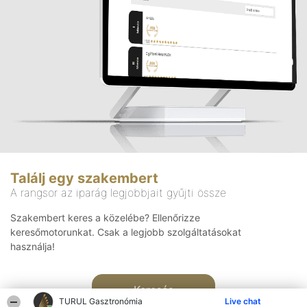
Találj egy szakembert
A rangsor az iparág legjobbjait gyűjti össze
Szakembert keres a közelébe? Ellenőrizze
keresőmotorunkat. Csak a legjobb szolgáltatásokat
használja!
Keresés
TURUL Gasztronómia
Live chat