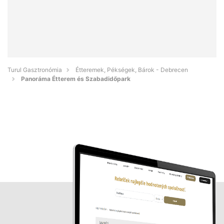
Turul Gasztronómia
Étteremek, Pékségek, Bárok - Debrecen
Panoráma Étterem és Szabadidőpark