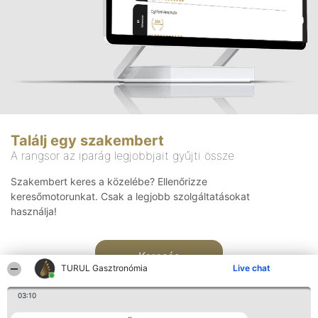
Találj egy szakembert
A rangsor az iparág legjobbjait gyűjti össze
Szakembert keres a közelébe? Ellenőrizze
keresőmotorunkat. Csak a legjobb szolgáltatásokat
használja!
Keresés
TURUL Gasztronómia
Live chat
03:10