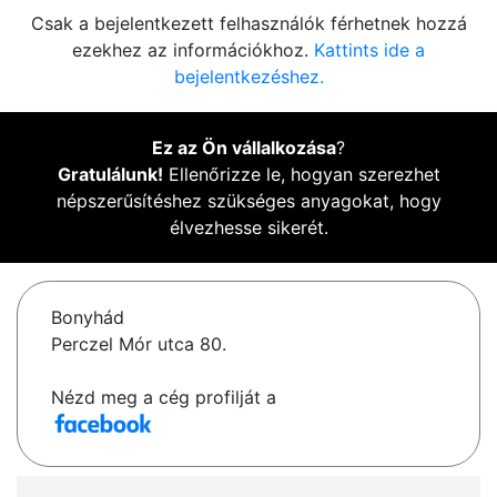
Csak a bejelentkezett felhasználók férhetnek hozzá
ezekhez az információkhoz.
Kattints ide a
bejelentkezéshez.
Ez az Ön vállalkozása
?
Gratulálunk!
Ellenőrizze le, hogyan szerezhet
népszerűsítéshez szükséges anyagokat, hogy
élvezhesse sikerét.
Bonyhád
Perczel Mór utca 80.
Nézd meg a cég profilját a