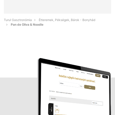
Turul Gasztronómia
Étteremek, Pékségek, Bárok - Bonyhád
Pan de Oliva & Noodle