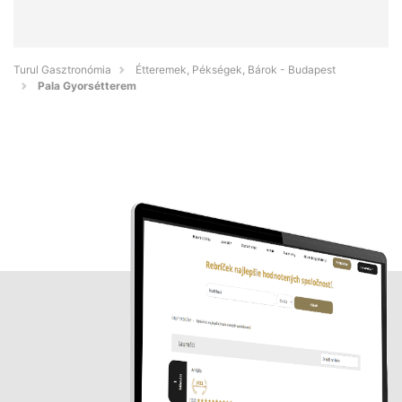
Turul Gasztronómia
Étteremek, Pékségek, Bárok - Budapest
Pala Gyorsétterem