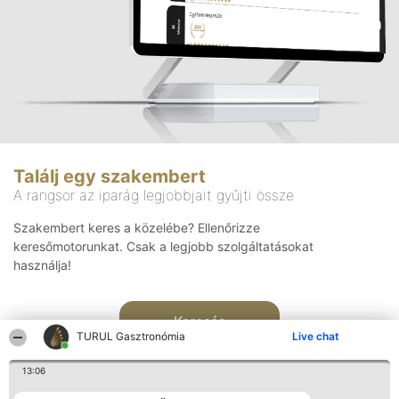
Találj egy szakembert
A rangsor az iparág legjobbjait gyűjti össze
Szakembert keres a közelébe? Ellenőrizze
keresőmotorunkat. Csak a legjobb szolgáltatásokat
használja!
Keresés
TURUL Gasztronómia
Live chat
13:06