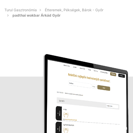
Turul Gasztronómia
Étteremek, Pékségek, Bárok - Győr
padthai wokbar Árkád Győr