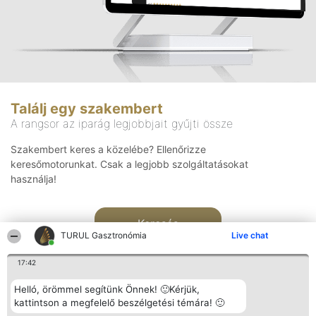
Találj egy szakembert
A rangsor az iparág legjobbjait gyűjti össze
Szakembert keres a közelébe? Ellenőrizze
keresőmotorunkat. Csak a legjobb szolgáltatásokat
használja!
Keresés
TURUL Gasztronómia
Live chat
17:42
Helló, örömmel segítünk Önnek! 🙂Kérjük,
kattintson a megfelelő beszélgetési témára! 🙂