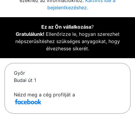
ezekhez az információkhoz.
Kattints ide a
bejelentkezéshez.
Ez az Ön vállalkozása
?
Gratulálunk!
Ellenőrizze le, hogyan szerezhet
népszerűsítéshez szükséges anyagokat, hogy
élvezhesse sikerét.
Győr
Budai út 1
Nézd meg a cég profilját a