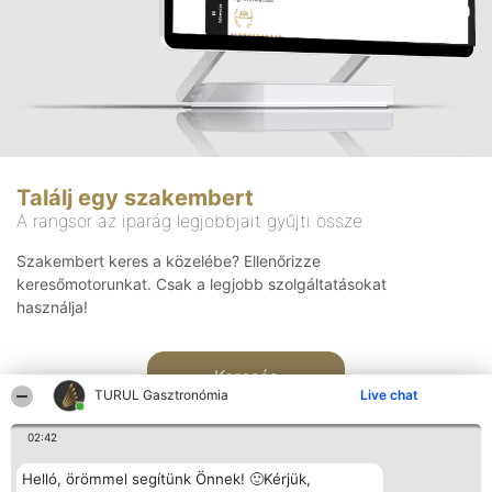
Találj egy szakembert
A rangsor az iparág legjobbjait gyűjti össze
Szakembert keres a közelébe? Ellenőrizze
keresőmotorunkat. Csak a legjobb szolgáltatásokat
használja!
Keresés
TURUL Gasztronómia
Live chat
02:42
Helló, örömmel segítünk Önnek! 🙂Kérjük,