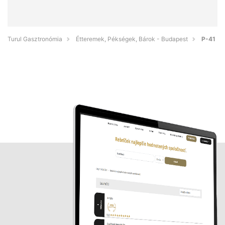
Turul Gasztronómia
Étteremek, Pékségek, Bárok - Budapest
P-41