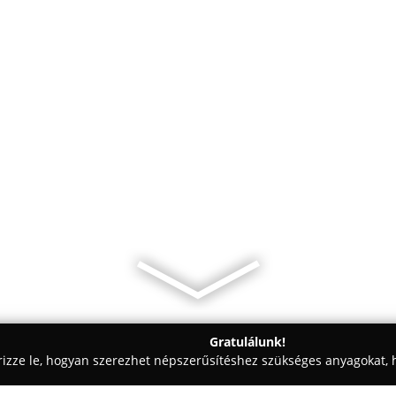
Gratulálunk!
rizze le, hogyan szerezhet népszerűsítéshez szükséges anyagokat, h