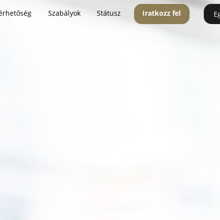
érhetőség
Szabályok
Státusz
Iratkozz fel
E