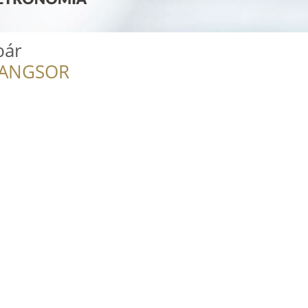
bár
RANGSOR