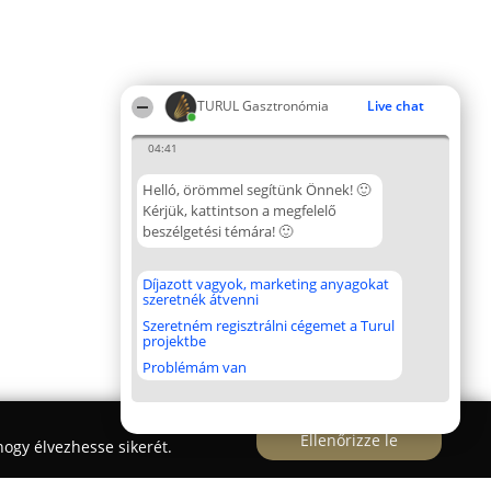
TURUL Gasztronómia
Live chat
04:41
Helló, örömmel segítünk Önnek! 🙂
Kérjük, kattintson a megfelelő
beszélgetési témára! 🙂
Díjazott vagyok, marketing anyagokat
szeretnék átvenni
Szeretném regisztrálni cégemet a Turul
projektbe
Problémám van
Ellenőrizze le
ogy élvezhesse sikerét.