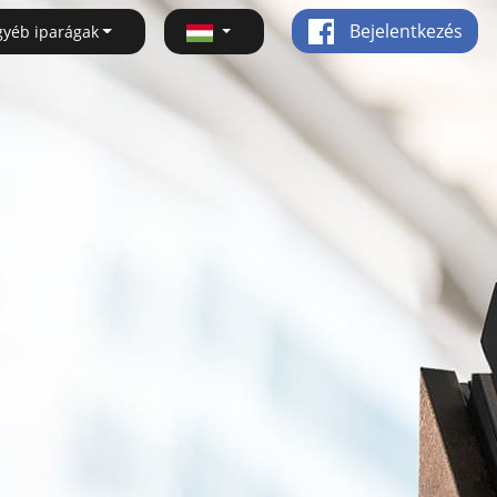
Bejelentkezés
gyéb iparágak