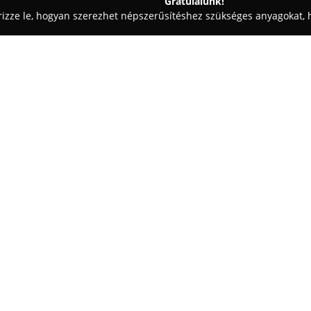
Gratulálunk!
rizze le, hogyan szerezhet népszerűsítéshez szükséges anyagokat, h
 - Budapest
ONYX Budapest
Egy cég:
Onyx Műhely
Budapest belváro
helyezkedik el, ahol különlege
kulináris alkotóműhely az ONYX
a fine dining műfajának újraér
Mutass többet >>
A műhely egy innovatív kutatás-
kísérletezés és újítás folyik, 
A magyar alapanyagokra és fen
ad utca)
2022-ben Zöld Michelin Csillagga
beszerzés, a körforgásos gazdá
használata iránti elkötelezetts