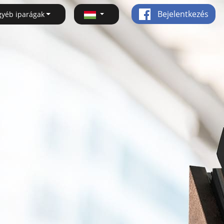
Bejelentkezés
gyéb iparágak