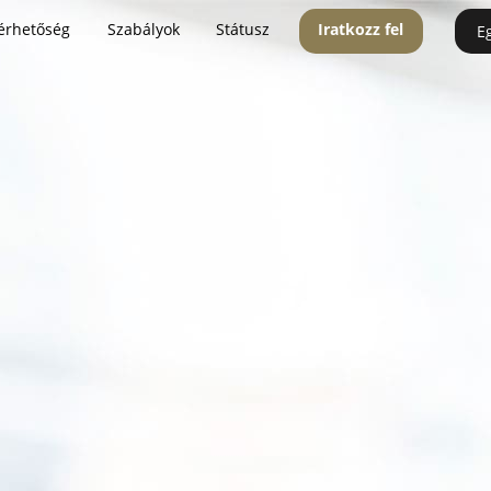
érhetőség
Szabályok
Státusz
Iratkozz fel
E