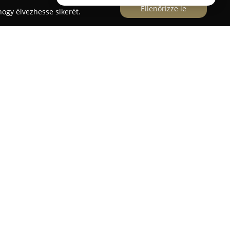
Ellenőrizze le
ogy élvezhesse sikerét.
sában, a Vörösmarty tér 7-8. szám alatt
s gasztronómiai élményekkel várja vendégeit. Ez a
 Kreatív Közösség projektje, melynek célkitűzése
telmezése szenvedélyt és kreativitást alkalmazva.
fejlesztési térként funkcionál, ahol állandó
új dimenziókat keresve a gasztronómiában.
ntarthatóságra külön hangsúlyt helyeznek, amit
l ismertek el, ezzel is bizonyítva az etikus
lkodás, a hulladékcsökkentés és a helyi termékek
égüket. Az à la carte menü lehetővé teszi, hogy a