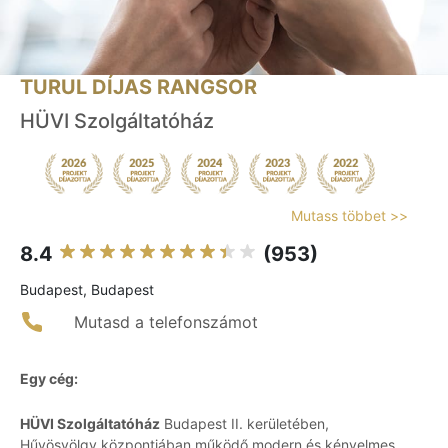
TURUL DÍJAS RANGSOR
HÜVI Szolgáltatóház
Mutass többet >>
8.4
(953)
Budapest, Budapest
Mutasd a telefonszámot
Egy cég:
HÜVI Szolgáltatóház
Budapest II. kerületében,
Hűvösvölgy központjában működő modern és kényelmes