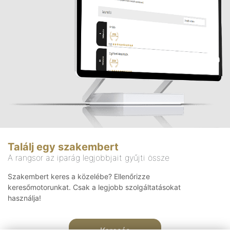
Találj egy szakembert
A rangsor az iparág legjobbjait gyűjti össze
Szakembert keres a közelébe? Ellenőrizze
keresőmotorunkat. Csak a legjobb szolgáltatásokat
használja!