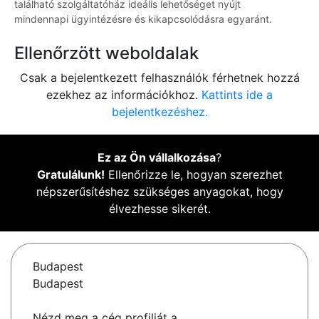
található szolgáltatóház ideális lehetőséget nyújt
mindennapi ügyintézésre és kikapcsolódásra egyaránt.
Ellenőrzött weboldalak
Csak a bejelentkezett felhasználók férhetnek hozzá
ezekhez az információkhoz.
Kattints ide a
bejelentkezéshez.
Ez az Ön vállalkozása
?
Gratulálunk!
Ellenőrizze le, hogyan szerezhet
népszerűsítéshez szükséges anyagokat, hogy
élvezhesse sikerét.
Budapest
Budapest
Nézd meg a cég profilját a