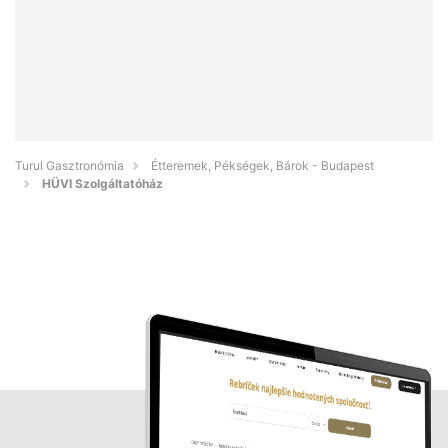
Turul Gasztronómia
Étteremek, Pékségek, Bárok - Budapest
HÜVI Szolgáltatóház