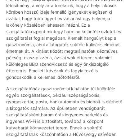
létesítmény, amely arra törekszik, hogy a helyi lakosok
körében hosszú ideje fennálló igényeket elégítsen ki
azáltal, hogy több ügyet és vásárlást egy helyen, a
lakóhely közelében lehessen intézni. Ez a
szolgáltatóközpont mintegy harminc különféle üzletet és
szolgáltatást foglal magában. Kiemelt hangsúlyt kap a
gasztronómia, ahol a látogatók sokféle kulináris élményt
élhetnek át. A kínálat között megtalálhatóak kézműves
pékség, olasz pizzéria, ázsiai wok étterem, valamint
különleges BBQ szendvicsező és egy önkiszolgáló
étterem is. Emellett kávézók és fagylaltozó is
gondoskodik a kellemes időtöltésről.
A szolgáltatóház gasztronómiai kínálatán túl különféle
egyéb szolgáltatások, például szépségápolás,
gyógyszertár, posta, bankautomata és biobolt is elérhető
a látogatók számára. Az épületben vendégbarát
szolgáltatásként három órás ingyenes parkolás és
ingyenes Wi-Fi is biztosított, továbbá a központ
kutyabarát környezetet terem. Ennek a sokrétű
szolgáltatásnak köszönhetően a Hűvösvölgy szívében