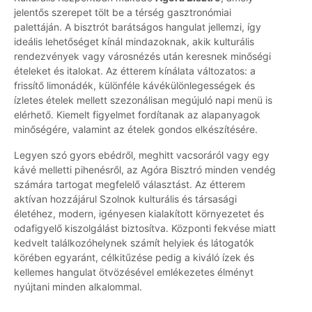
jelentős szerepet tölt be a térség gasztronómiai
palettáján. A bisztrót barátságos hangulat jellemzi, így
ideális lehetőséget kínál mindazoknak, akik kulturális
rendezvények vagy városnézés után keresnek minőségi
ételeket és italokat. Az étterem kínálata változatos: a
frissítő limonádék, különféle kávékülönlegességek és
ízletes ételek mellett szezonálisan megújuló napi menü is
elérhető. Kiemelt figyelmet fordítanak az alapanyagok
minőségére, valamint az ételek gondos elkészítésére.
Legyen szó gyors ebédről, meghitt vacsoráról vagy egy
kávé melletti pihenésről, az Agóra Bisztró minden vendég
számára tartogat megfelelő választást. Az étterem
aktívan hozzájárul Szolnok kulturális és társasági
életéhez, modern, igényesen kialakított környezetet és
odafigyelő kiszolgálást biztosítva. Központi fekvése miatt
kedvelt találkozóhelynek számít helyiek és látogatók
körében egyaránt, célkitűzése pedig a kiváló ízek és
kellemes hangulat ötvözésével emlékezetes élményt
nyújtani minden alkalommal.