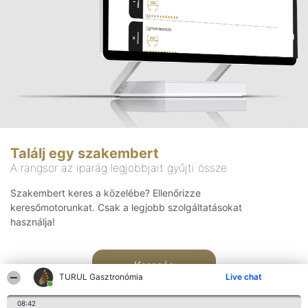
Találj egy szakembert
A rangsor az iparág legjobbjait gyűjti össze
Szakembert keres a közelébe? Ellenőrizze
keresőmotorunkat. Csak a legjobb szolgáltatásokat
használja!
Keresés
TURUL Gasztronómia
Live chat
08:42