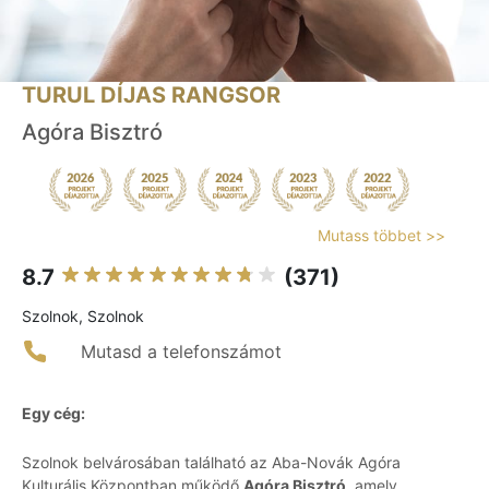
TURUL DÍJAS RANGSOR
Agóra Bisztró
Mutass többet >>
8.7
(371)
Szolnok, Szolnok
Mutasd a telefonszámot
Egy cég:
Szolnok belvárosában található az Aba-Novák Agóra
Kulturális Központban működő
Agóra Bisztró
, amely