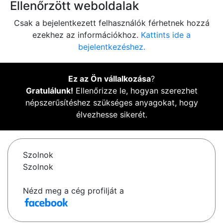
Ellenőrzött weboldalak
Csak a bejelentkezett felhasználók férhetnek hozzá
ezekhez az információkhoz.
Kattints ide a
bejelentkezéshez.
Ez az Ön vállalkozása
?
Gratulálunk!
Ellenőrizze le, hogyan szerezhet
népszerűsítéshez szükséges anyagokat, hogy
élvezhesse sikerét.
Szolnok
Szolnok
Nézd meg a cég profilját a