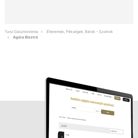
Turul Gasztronómia
Étteremek, Pékségek, Bárok - Szolnok
Agóra Bisztró