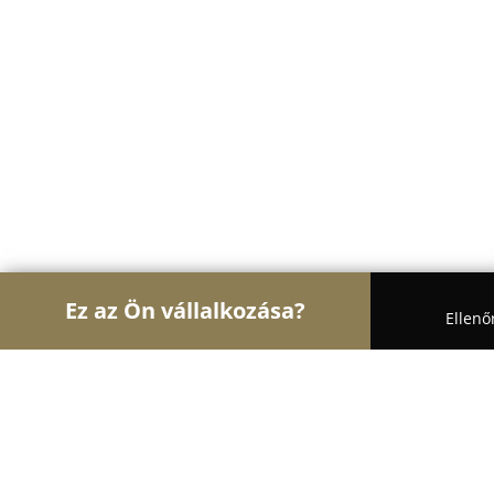
Ez az Ön vállalkozása?
Ellenő
Turul Gasztronómia
Étteremek, Pékségek, Bárok
Nyírkárász kocsma