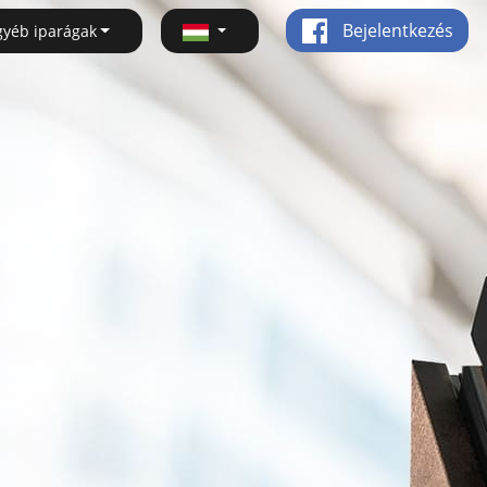
Bejelentkezés
gyéb iparágak