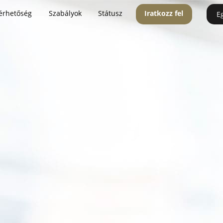
érhetőség
Szabályok
Státusz
Iratkozz fel
E