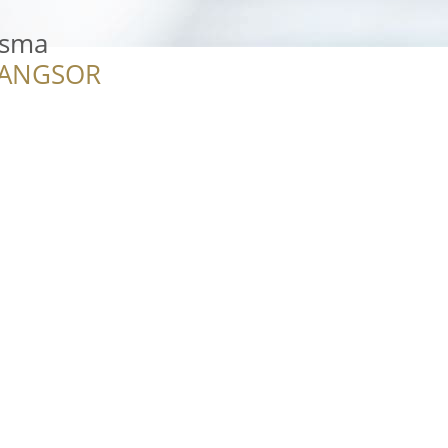
csma
RANGSOR