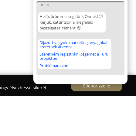
09:30
Helló, örömmel segítünk Önnek! 🙂
Kérjük, kattintson a megfelelő
beszélgetési témára! 🙂
Díjazott vagyok, marketing anyagokat
szeretnék átvenni
Szeretném regisztrálni cégemet a Turul
projektbe
Problémám van
Ellenőrizze le
ogy élvezhesse sikerét.