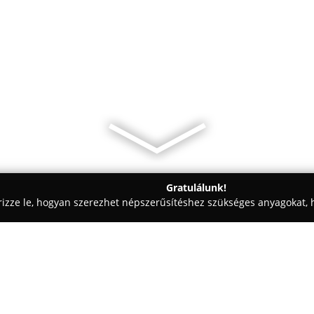
Gratulálunk!
rizze le, hogyan szerezhet népszerűsítéshez szükséges anyagokat, h
 - Szabolcs-Szatmár-Bereg
Nyírkárász kocsma