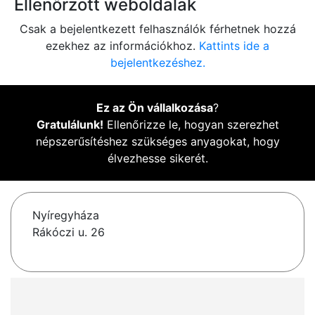
Ellenőrzött weboldalak
Csak a bejelentkezett felhasználók férhetnek hozzá
ezekhez az információkhoz.
Kattints ide a
bejelentkezéshez.
Ez az Ön vállalkozása
?
Gratulálunk!
Ellenőrizze le, hogyan szerezhet
népszerűsítéshez szükséges anyagokat, hogy
élvezhesse sikerét.
Nyíregyháza
Rákóczi u. 26