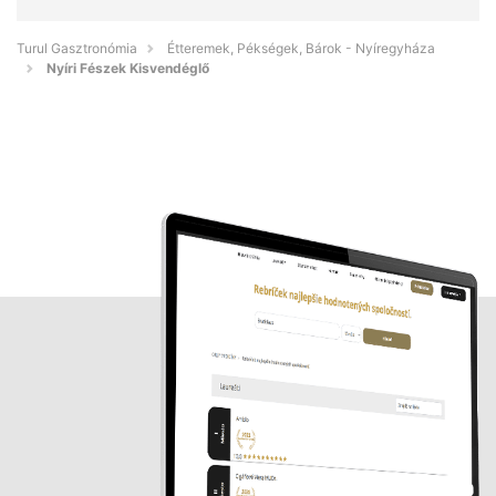
Turul Gasztronómia
Étteremek, Pékségek, Bárok - Nyíregyháza
Nyíri Fészek Kisvendéglő