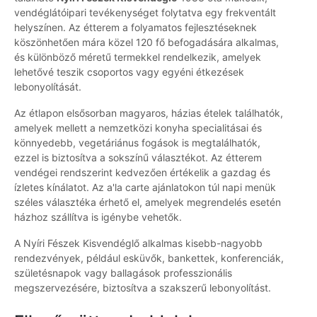
vendéglátóipari tevékenységet folytatva egy frekventált
helyszínen. Az étterem a folyamatos fejlesztéseknek
köszönhetően mára közel 120 fő befogadására alkalmas,
és különböző méretű termekkel rendelkezik, amelyek
lehetővé teszik csoportos vagy egyéni étkezések
lebonyolítását.
Az étlapon elsősorban magyaros, házias ételek találhatók,
amelyek mellett a nemzetközi konyha specialitásai és
könnyedebb, vegetáriánus fogások is megtalálhatók,
ezzel is biztosítva a sokszínű választékot. Az étterem
vendégei rendszerint kedvezően értékelik a gazdag és
ízletes kínálatot. Az a'la carte ajánlatokon túl napi menük
széles választéka érhető el, amelyek megrendelés esetén
házhoz szállítva is igénybe vehetők.
A Nyíri Fészek Kisvendéglő alkalmas kisebb-nagyobb
rendezvények, például esküvők, bankettek, konferenciák,
születésnapok vagy ballagások professzionális
megszervezésére, biztosítva a szakszerű lebonyolítást.