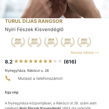
TURUL DÍJAS RANGSOR
Nyíri Fészek Kisvendéglő
Mutass többet >>
8.2
(616)
Nyíregyháza, Rákóczi u. 26
Mutasd a telefonszámot
Egy cég:
A Nyíregyháza központjában, a Rákóczi út 26. szám alatt
található
Nyíri Fészek Kisvendéglő
1983 óta működik,