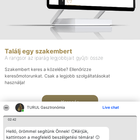
Találj egy szakembert
A rangsor az iparág legjobbjait gyűjti össze
Szakembert keres a közelébe? Ellenőrizze
keresőmotorunkat. Csak a legjobb szolgáltatásokat
használja!
Keresés
TURUL Gasztronómia
Live chat
02:42
Helló, örömmel segítünk Önnek! 🙂Kérjük,
kattintson a megfelelő beszélgetési témára! 🙂