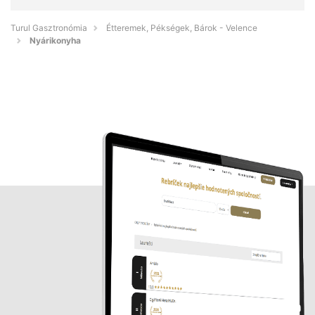
Turul Gasztronómia
Étteremek, Pékségek, Bárok - Velence
Nyárikonyha