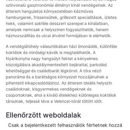
színvonalú gasztronómiai élményt kínál vendégeinek. Az
étterem hangulatos környezetében kézműves
hamburgerek, frissensültek, grillezett specialitások, ízletes
hekk, valamint sokféle desszert szerepel a kínálatban,
amelyek nemcsak a helyszínen fogyaszthatók, hanem
házhozszállítás és utcai átvétel formájában is elérhetők.
A vendéglátóhely választékában házi limonádék, különféle
koktélok és minőségi kávék is megtalálhatók. A
Nyárikonyha nagy hangsúlyt fektet a kényelmes
kiszolgálásra akadálymentesített bejárattal, parkolási
lehetőséggel és családbarát légkörrel. A tóra néző
panoráma és a barátságos környezet hozzájárulnak a
pihentető kikapcsolódáshoz. Az étterem ideális helyszín
családoknak, kisgyermekes vendégeknek és
csoportoknak, ahol a kiváló ételekhez különleges koktélok
társulnak, teljessé téve a Velencei-tónál töltött időt.
Ellenőrzött weboldalak
Csak a bejelentkezett felhasználók férhetnek hozzá