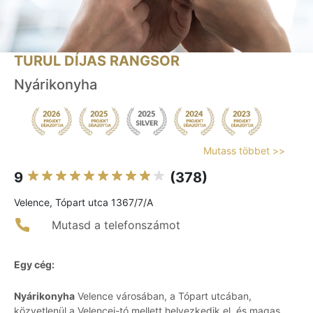
TURUL DÍJAS RANGSOR
Nyárikonyha
Mutass többet >>
9
(378)
Velence, Tópart utca 1367/7/A
Mutasd a telefonszámot
Egy cég:
Nyárikonyha
Velence városában, a Tópart utcában,
közvetlenül a Velencei-tó mellett helyezkedik el, és magas