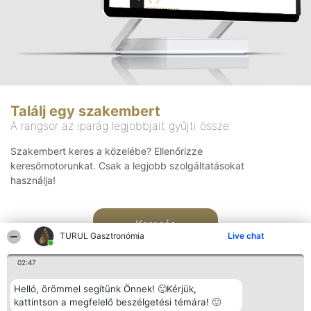
Találj egy szakembert
A rangsor az iparág legjobbjait gyűjti össze
Szakembert keres a közelébe? Ellenőrizze
keresőmotorunkat. Csak a legjobb szolgáltatásokat
használja!
Keresés
TURUL Gasztronómia
Live chat
02:47
Helló, örömmel segítünk Önnek! 🙂Kérjük,
kattintson a megfelelő beszélgetési témára! 🙂