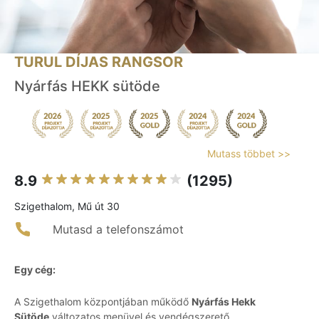
TURUL DÍJAS RANGSOR
Nyárfás HEKK sütöde
Mutass többet >>
8.9
(1295)
Szigethalom, Mű út 30
Mutasd a telefonszámot
Egy cég:
A Szigethalom központjában működő
Nyárfás Hekk
Sütöde
változatos menüvel és vendégszerető