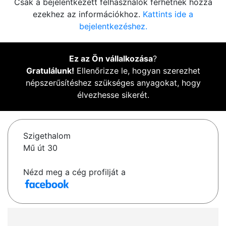
Csak a bejelentkezett felhasználók férhetnek hozzá
ezekhez az információkhoz.
Kattints ide a
bejelentkezéshez.
Ez az Ön vállalkozása
?
Gratulálunk!
Ellenőrizze le, hogyan szerezhet
népszerűsítéshez szükséges anyagokat, hogy
élvezhesse sikerét.
Szigethalom
Mű út 30
Nézd meg a cég profilját a