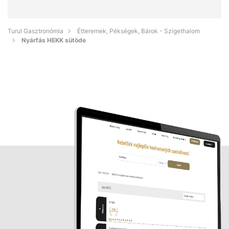
Turul Gasztronómia
Étteremek, Pékségek, Bárok - Szigethalom
Nyárfás HEKK sütöde