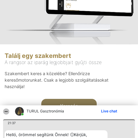
Találj egy szakembert
A rangsor az iparág legjobbjait gyűjti össze
Szakembert keres a közelébe? Ellenőrizze
keresőmotorunkat. Csak a legjobb szolgáltatásokat
használja!
Keresés
TURUL Gasztronómia
Live chat
21:37
Helló, örömmel segítünk Önnek! 🙂Kérjük,