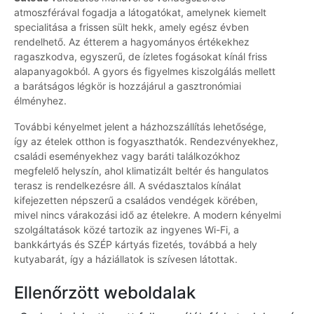
atmoszférával fogadja a látogatókat, amelynek kiemelt
specialitása a frissen sült hekk, amely egész évben
rendelhető. Az étterem a hagyományos értékekhez
ragaszkodva, egyszerű, de ízletes fogásokat kínál friss
alapanyagokból. A gyors és figyelmes kiszolgálás mellett
a barátságos légkör is hozzájárul a gasztronómiai
élményhez.
További kényelmet jelent a házhozszállítás lehetősége,
így az ételek otthon is fogyaszthatók. Rendezvényekhez,
családi eseményekhez vagy baráti találkozókhoz
megfelelő helyszín, ahol klimatizált beltér és hangulatos
terasz is rendelkezésre áll. A svédasztalos kínálat
kifejezetten népszerű a családos vendégek körében,
mivel nincs várakozási idő az ételekre. A modern kényelmi
szolgáltatások közé tartozik az ingyenes Wi-Fi, a
bankkártyás és SZÉP kártyás fizetés, továbbá a hely
kutyabarát, így a háziállatok is szívesen látottak.
Ellenőrzött weboldalak