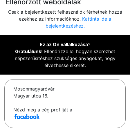
Ellenőrzött weboldalak
Csak a bejelentkezett felhasználók férhetnek hozzá
ezekhez az információkhoz.
Kattints ide a
bejelentkezéshez.
Ez az Ön vállalkozása
?
Gratulálunk!
Ellenőrizze le, hogyan szerezhet
népszerűsítéshez szükséges anyagokat, hogy
élvezhesse sikerét.
Mosonmagyaróvár
Magyar utca 16.
Nézd meg a cég profilját a