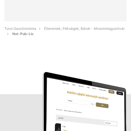
Turul Gasztronómia
Étteremek, Pékségek, Bárok - Mosonmagyaróvár
Not-Pub-Lic