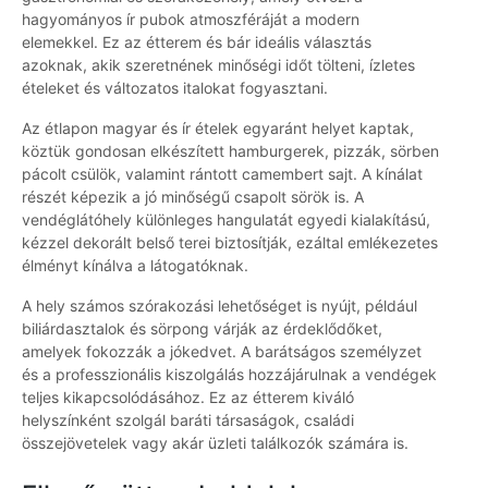
hagyományos ír pubok atmoszféráját a modern
elemekkel. Ez az étterem és bár ideális választás
azoknak, akik szeretnének minőségi időt tölteni, ízletes
ételeket és változatos italokat fogyasztani.
Az étlapon magyar és ír ételek egyaránt helyet kaptak,
köztük gondosan elkészített hamburgerek, pizzák, sörben
pácolt csülök, valamint rántott camembert sajt. A kínálat
részét képezik a jó minőségű csapolt sörök is. A
vendéglátóhely különleges hangulatát egyedi kialakítású,
kézzel dekorált belső terei biztosítják, ezáltal emlékezetes
élményt kínálva a látogatóknak.
A hely számos szórakozási lehetőséget is nyújt, például
biliárdasztalok és sörpong várják az érdeklődőket,
amelyek fokozzák a jókedvet. A barátságos személyzet
és a professzionális kiszolgálás hozzájárulnak a vendégek
teljes kikapcsolódásához. Ez az étterem kiváló
helyszínként szolgál baráti társaságok, családi
összejövetelek vagy akár üzleti találkozók számára is.