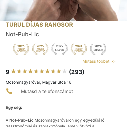
TURUL DÍJAS RANGSOR
Not-Pub-Lic
Mutass többet >>
9
(293)
Mosonmagyaróvár, Magyar utca 16.
Mutasd a telefonszámot
Egy cég:
A
Not-Pub-Lic
Mosonmagyaróváron egy egyedülálló
gasztronómiai és szórakozóhely, amely ötvözi a