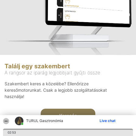
Találj egy szakembert
A rangsor az iparág legjobbjait gyűjti össze
Szakembert keres a közelébe? Ellenőrizze
keresőmotorunkat. Csak a legjobb szolgáltatásokat
használja!
Keresés
TURUL Gasztronómia
Live chat
02:53