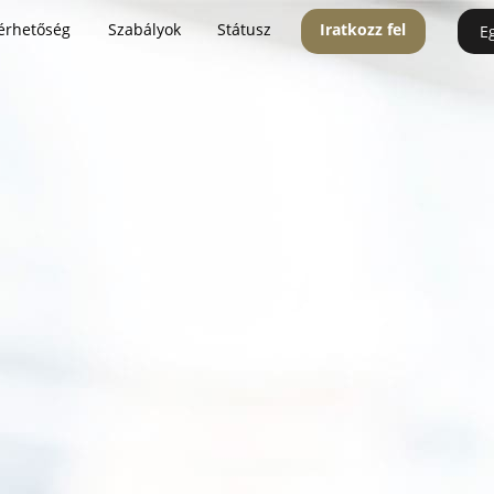
érhetőség
Szabályok
Státusz
Iratkozz fel
E