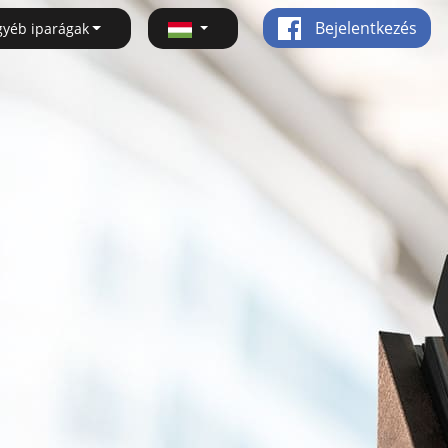
Bejelentkezés
gyéb iparágak