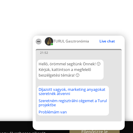
TURUL Gasztronómia
Live chat
21:52
Helló, örömmel segítünk Önnek! 🙂
Kérjük, kattintson a megfelelő
beszélgetési témára! 🙂
Díjazott vagyok, marketing anyagokat
szeretnék átvenni
Szeretném regisztrálni cégemet a Turul
projektbe
Problémám van
Ellenőrizze le