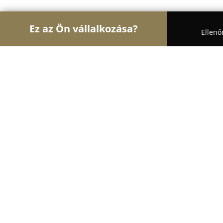
Ez az Ön vállalkozása?
Ellenő
Turul Gasztronómia
Étteremek, Pékségek, Bárok
Nessie vendéglő Balatonszemes
9.6
(600)
Balatonszemes, Kikötő utca 7-9.
Mutasd a telefonszámot