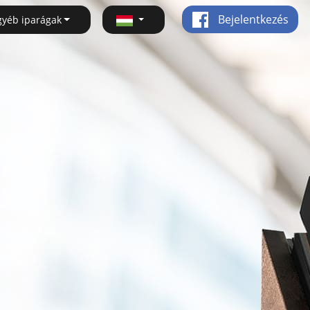
Bejelentkezés
gyéb iparágak