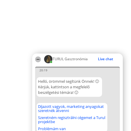
TURUL Gasztronómia
Live chat
20:19
Helló, örömmel segítünk Önnek! 🙂
Kérjük, kattintson a megfelelő
beszélgetési témára! 🙂
Díjazott vagyok, marketing anyagokat
szeretnék átvenni
Szeretném regisztrálni cégemet a Turul
projektbe
Problémám van