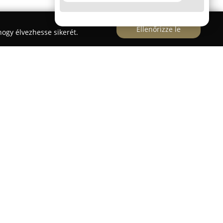
Ellenőrizze le
ogy élvezhesse sikerét.
emes
a Balaton partján várja vendégeit egyedi
kapcsolódási lehetőségeket kínálva. Az étterem
panyagokból készült ételeiről, változatos
választékáról. Konyhájuk a magyaros és
gközelítésekkel ötvözi, egyedi ízvilágot hozva
lek között megtalálhatók különleges párosítások,
s ananásszal, valamint hagyományos desszertek
lékezetes kulináris élményt nyújtva.