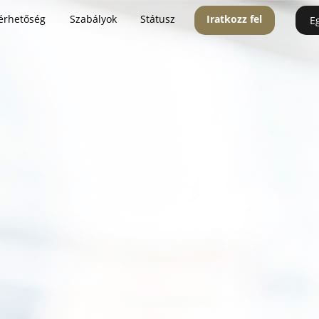
érhetőség
Szabályok
Státusz
Iratkozz fel
E