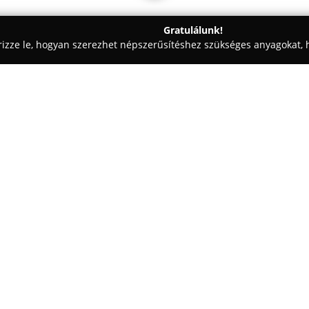
Gratulálunk!
rizze le, hogyan szerezhet népszerűsítéshez szükséges anyagokat, h
 - Balatonszemes
Nessie vendéglő Balatonszemes
Egy cég:
A
Nessie vendéglő Balatonsz
gasztronómiai élményeket és ki
híres gondosan kiválasztott ala
desszertjeiről és sokszínű bor
Mutass többet >>
nemzetközi fogásokat modern me
létre. Az étlapon található éte
például sült fácán krokettel é
különleges újragondolásban, em